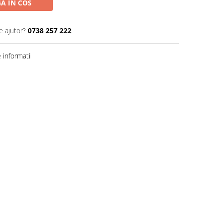
A IN COS
e ajutor?
0738 257 222
informatii