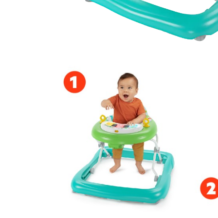
Jucarii interactive
Jucarii muzicale
Jucarii pentru caini
Jucarii pentru constructii
Jucarii tematice
Masinute trenulete avioane
Papusi
Puzzle
Jucarii bebelusi
Jucarii carucior
Jucarii cuburi forme culori
Jucarii de baie
Jucarii de tras sau impins
Jucarii dentitie
Jucarii patut sau carusele
Jucarii plus pentru bebe
Jucarii zornaitoare si muzicale