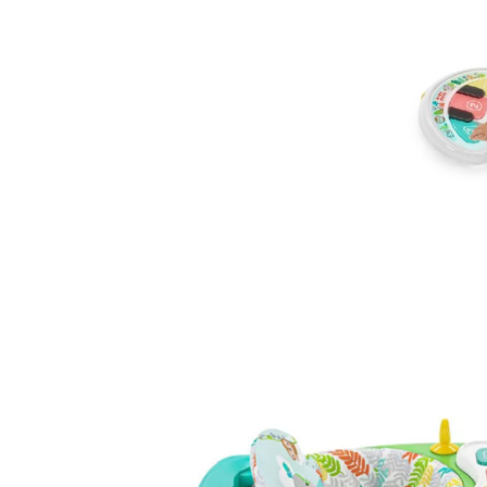
Jucarii educative
Cunoasterea mediului
Diverse jucarii educative
Experimente
Jocuri educative pentru gradinite si
scoli
Litere numere limbaj
Logica
Tehnica si stiinta
Saci jucarii si cutii depozitare