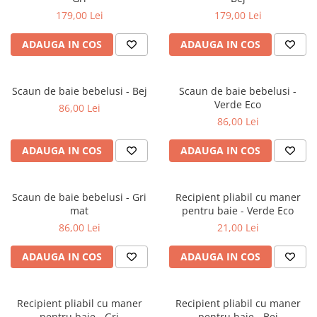
179,00 Lei
179,00 Lei
Jucarii educative
Cunoasterea mediului
ADAUGA IN COS
ADAUGA IN COS
Diverse jucarii educative
Experimente
Scaun de baie bebelusi - Bej
Scaun de baie bebelusi -
Jocuri educative pentru gradinite si
Verde Eco
86,00 Lei
scoli
86,00 Lei
Litere numere limbaj
Logica
ADAUGA IN COS
ADAUGA IN COS
Tehnica si stiinta
Saci jucarii si cutii depozitare
Scaun de baie bebelusi - Gri
Recipient pliabil cu maner
mat
pentru baie - Verde Eco
86,00 Lei
21,00 Lei
ADAUGA IN COS
ADAUGA IN COS
Recipient pliabil cu maner
Recipient pliabil cu maner
pentru baie - Gri
pentru baie - Bej