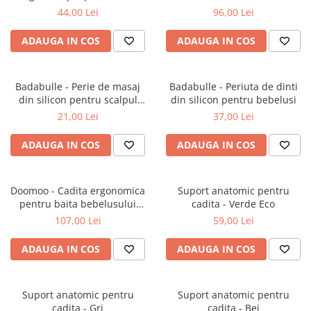
Incalzitoare biberoane
Scaune
Pantaloni
Penare
Aspiratoare nazale
Sisteme de purtare
in forma de balena
44,00 Lei
96,00 Lei
Jocuri
Mixer blender robot
Textile
Pijamale
Plastilina si modelaj
Higrometre
Accesorii carnaval
Sterilizatoare biberoane
Babynest
ADAUGA IN COS
ADAUGA IN COS
Rochii
Rechizite diverse
Perne anticolici
Costume carnaval
Lenjerii
Salopete
Statii meteo
Jocuri de asociere
Perne
Tricouri
Tensiometre de brat si incheietura
Badabulle - Perie de masaj
Badabulle - Periuta de dinti
Jocuri de imaginatie
Pilote si plapumiore
Incaltaminte
Termometre
din silicon pentru scalpul
din silicon pentru bebelusi
Jocuri de indemanare
Pleduri si paturici
bebelusului
Umidificatoare
21,00 Lei
37,00 Lei
Pantofi
Jocuri de masa
Protectie pat
Siguranta
Sandale
Jocuri de memorie
ADAUGA IN COS
ADAUGA IN COS
Saci de dormit
Alarme de incendiu si fum
Jocuri de rol
Lampi de veghe
Jocuri de societate
Porti si tarcuri de siguranta
Doomoo - Cadita ergonomica
Suport anatomic pentru
Jocuri de strategie
pentru baita bebelusului
cadita - Verde Eco
Protectii copii pentru carucior
Jocuri magnetice
Shantala Mint
107,00 Lei
59,00 Lei
Protectii copii pentru casa
Jocuri matematice
Protectii copii pentru masina
ADAUGA IN COS
ADAUGA IN COS
Jucarii
Sisteme de monitorizare
Centre de activitate
Corturi
Suport anatomic pentru
Suport anatomic pentru
cadita - Gri
cadita - Bej
Jucarii de plus