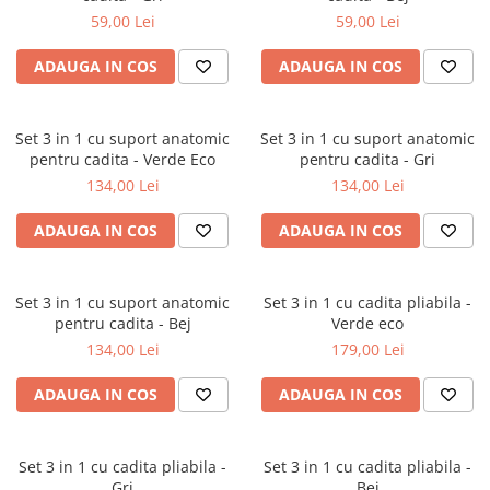
59,00 Lei
59,00 Lei
Jucarii interactive
Jucarii muzicale
ADAUGA IN COS
ADAUGA IN COS
Jucarii pentru caini
Jucarii pentru constructii
Set 3 in 1 cu suport anatomic
Set 3 in 1 cu suport anatomic
Jucarii tematice
pentru cadita - Verde Eco
pentru cadita - Gri
Masinute trenulete avioane
134,00 Lei
134,00 Lei
Papusi
Puzzle
ADAUGA IN COS
ADAUGA IN COS
Jucarii bebelusi
Jucarii carucior
Set 3 in 1 cu suport anatomic
Set 3 in 1 cu cadita pliabila -
Jucarii cuburi forme culori
pentru cadita - Bej
Verde eco
Jucarii de baie
134,00 Lei
179,00 Lei
Jucarii de tras sau impins
ADAUGA IN COS
ADAUGA IN COS
Jucarii dentitie
Jucarii patut sau carusele
Jucarii plus pentru bebe
Set 3 in 1 cu cadita pliabila -
Set 3 in 1 cu cadita pliabila -
Gri
Bej
Jucarii zornaitoare si muzicale