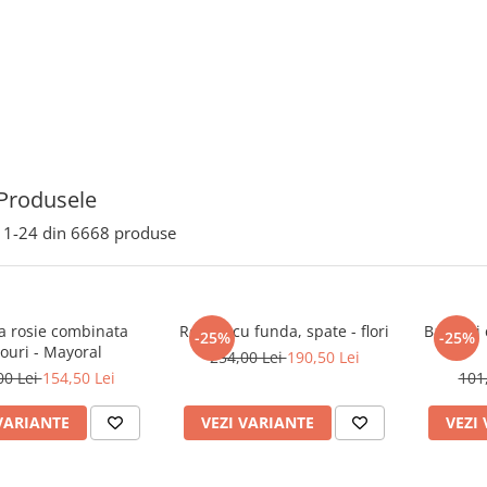
Produsele
1-
24
din
6668
produse
a rosie combinata
Rochie cu funda, spate - flori
Balerini
-25%
-25%
ouri - Mayoral
254,00 Lei
190,50 Lei
00 Lei
154,50 Lei
101
VARIANTE
VEZI VARIANTE
VEZI