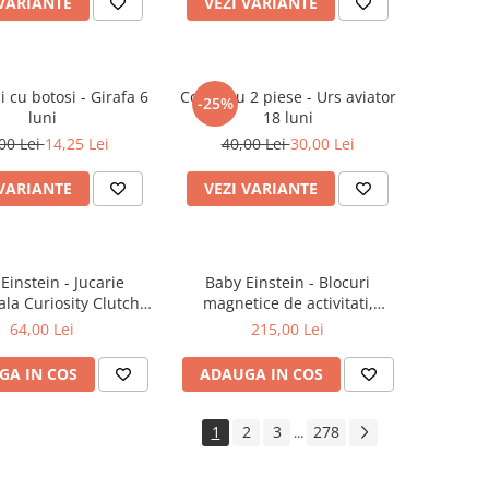
 VARIANTE
VEZI VARIANTE
 cu botosi - Girafa 6
Compleu 2 piese - Urs aviator
-25%
luni
18 luni
00 Lei
14,25 Lei
40,00 Lei
30,00 Lei
 VARIANTE
VEZI VARIANTE
stein - Jucarie
Baby Einstein - Blocuri
ala Curiosity Clutch
magnetice de activitati,
 Pop Rattle Teether
"Bridge & Learn" din 15 piese
64,00 Lei
215,00 Lei
GA IN COS
ADAUGA IN COS
1
2
3
278
...