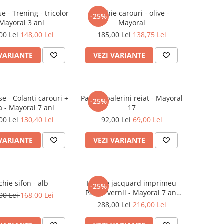
se - Trening - tricolor
Rochie carouri - olive -
-25%
 Mayoral 3 ani
Mayoral
00 Lei
148,00 Lei
185,00 Lei
138,75 Lei
 VARIANTE
VEZI VARIANTE
se - Colanti carouri +
Pantofi balerini reiat - Mayoral
-25%
Bluza - Mayoral 7 ani
17
00 Lei
130,40 Lei
92,00 Lei
69,00 Lei
 VARIANTE
VEZI VARIANTE
hie sifon - alb
Rochie jacquard imprimeu
-25%
Pastel vernil - Mayoral 7 ani
00 Lei
168,00 Lei
(122 cm)
288,00 Lei
216,00 Lei