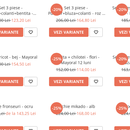
Set 3 piese -
Set 3 piese -
Set 3 pie
-20%
-20%
colanti+bentita -
Pulover+bluza+colanti - roz -
-
Mayoral 4 ani
Mayoral
00 Lei
123,20 Lei
206,00 Lei
164,80 Lei
185,
VARIANTE
VEZI VARIANTE
VEZI
ricot - bej - Mayoral
Rochita + chilotei - flori -
Set 2 pie
-25%
-20%
Mayoral 12 luni
00 Lei
154,50 Lei
152,00 Lei
114,00 Lei
163,
VARIANTE
VEZI VARIANTE
VEZI
 fronseuri - ocru
Rochie mikado - alb
Roc
-25%
-25%
Lei
de la 143,25 Lei
224,00 Lei
168,00 Lei
224,