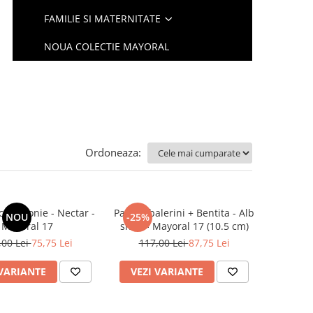
FAMILIE SI MATERNITATE
NOUA COLECTIE MAYORAL
Ordoneaza:
 ceremonie - Nectar -
Pantofi balerini + Bentita - Alb
NOU
-25%
Mayoral 17
sidef - Mayoral 17 (10.5 cm)
,00 Lei
75,75 Lei
117,00 Lei
87,75 Lei
 VARIANTE
VEZI VARIANTE