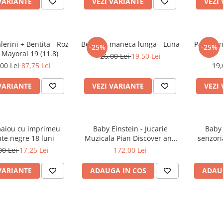
VARIANTE
VEZI VARIANTE
VEZI
lerini + Bentita - Roz
Body cu maneca lunga - Luna
Pantaloni
-25%
-25%
sidef - Mayoral 19 (11.8)
26,00 Lei
19,50 Lei
00 Lei
87,75 Lei
19,
VARIANTE
VEZI VARIANTE
VEZI
aiou cu imprimeu
Baby Einstein - Jucarie
Baby Ein
te negre 18 luni
Muzicala Pian Discover and
senzori
Play
Twist &
00 Lei
17,25 Lei
172,00 Lei
VARIANTE
ADAUGA IN COS
ADAU