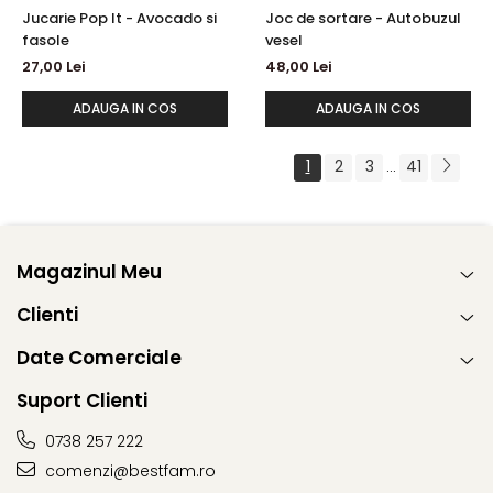
Jucarie Pop It - Avocado si
Joc de sortare - Autobuzul
fasole
vesel
27,00 Lei
48,00 Lei
ADAUGA IN COS
ADAUGA IN COS
1
2
3
41
...
Magazinul Meu
Clienti
Date Comerciale
Suport Clienti
0738 257 222
comenzi@bestfam.ro