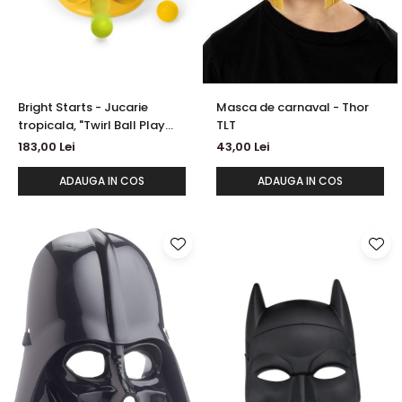
Bright Starts - Jucarie
Masca de carnaval - Thor
tropicala, "Twirl Ball Play
TLT
Toy"
183,00 Lei
43,00 Lei
ADAUGA IN COS
ADAUGA IN COS