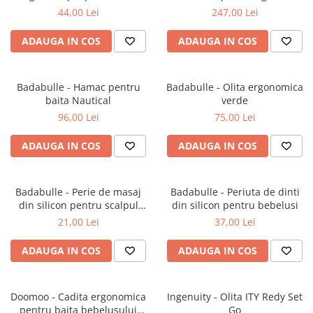
Incalzitoare biberoane
Scaune
Pantaloni
Penare
Aspiratoare nazale
Sisteme de purtare
in forma de balena
44,00 Lei
247,00 Lei
Jocuri
Mixer blender robot
Textile
Pijamale
Plastilina si modelaj
Higrometre
Accesorii carnaval
Sterilizatoare biberoane
Babynest
ADAUGA IN COS
ADAUGA IN COS
Rochii
Rechizite diverse
Perne anticolici
Costume carnaval
Lenjerii
Salopete
Statii meteo
Jocuri de asociere
Perne
Tricouri
Tensiometre de brat si incheietura
Badabulle - Hamac pentru
Badabulle - Olita ergonomica
Jocuri de imaginatie
Pilote si plapumiore
Incaltaminte
Termometre
baita Nautical
verde
Jocuri de indemanare
Pleduri si paturici
Umidificatoare
96,00 Lei
75,00 Lei
Pantofi
Jocuri de masa
Protectie pat
Siguranta
Sandale
Jocuri de memorie
ADAUGA IN COS
ADAUGA IN COS
Saci de dormit
Alarme de incendiu si fum
Jocuri de rol
Lampi de veghe
Jocuri de societate
Porti si tarcuri de siguranta
Badabulle - Perie de masaj
Badabulle - Periuta de dinti
Jocuri de strategie
din silicon pentru scalpul
din silicon pentru bebelusi
Protectii copii pentru carucior
Jocuri magnetice
bebelusului
21,00 Lei
37,00 Lei
Protectii copii pentru casa
Jocuri matematice
Protectii copii pentru masina
ADAUGA IN COS
ADAUGA IN COS
Jucarii
Sisteme de monitorizare
Centre de activitate
Corturi
Doomoo - Cadita ergonomica
Ingenuity - Olita ITY Redy Set
pentru baita bebelusului
Go
Jucarii de plus