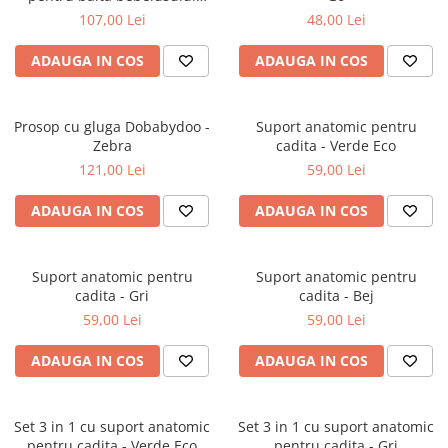
Shantala Mint
107,00 Lei
48,00 Lei
Jucarii interactive
Jucarii muzicale
ADAUGA IN COS
ADAUGA IN COS
Jucarii pentru caini
Jucarii pentru constructii
Prosop cu gluga Dobabydoo -
Suport anatomic pentru
Jucarii tematice
Zebra
cadita - Verde Eco
Masinute trenulete avioane
121,00 Lei
59,00 Lei
Papusi
Puzzle
ADAUGA IN COS
ADAUGA IN COS
Jucarii bebelusi
Jucarii carucior
Suport anatomic pentru
Suport anatomic pentru
Jucarii cuburi forme culori
cadita - Gri
cadita - Bej
Jucarii de baie
59,00 Lei
59,00 Lei
Jucarii de tras sau impins
ADAUGA IN COS
ADAUGA IN COS
Jucarii dentitie
Jucarii patut sau carusele
Jucarii plus pentru bebe
Set 3 in 1 cu suport anatomic
Set 3 in 1 cu suport anatomic
pentru cadita - Verde Eco
pentru cadita - Gri
Jucarii zornaitoare si muzicale