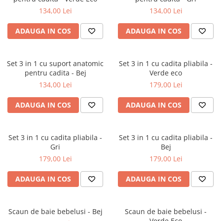
134,00 Lei
134,00 Lei
Jucarii educative
Cunoasterea mediului
ADAUGA IN COS
ADAUGA IN COS
Diverse jucarii educative
Experimente
Set 3 in 1 cu suport anatomic
Set 3 in 1 cu cadita pliabila -
Jocuri educative pentru gradinite si
pentru cadita - Bej
Verde eco
scoli
134,00 Lei
179,00 Lei
Litere numere limbaj
Logica
ADAUGA IN COS
ADAUGA IN COS
Tehnica si stiinta
Saci jucarii si cutii depozitare
Set 3 in 1 cu cadita pliabila -
Set 3 in 1 cu cadita pliabila -
Gri
Bej
179,00 Lei
179,00 Lei
ADAUGA IN COS
ADAUGA IN COS
Scaun de baie bebelusi - Bej
Scaun de baie bebelusi -
Verde Eco