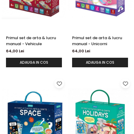
Primul set de arta & lucru
Primul set de arta & lucru
manual - Vehicule
manual - Unicorni
64,00 Lei
64,00 Lei
ADAUGA IN COS
ADAUGA IN COS