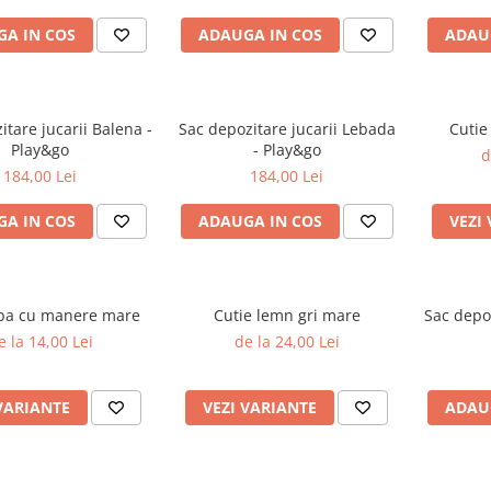
A IN COS
ADAUGA IN COS
ADAU
itare jucarii Balena -
Sac depozitare jucarii Lebada
Cutie
Play&go
- Play&go
d
184,00 Lei
184,00 Lei
A IN COS
ADAUGA IN COS
VEZI
lba cu manere mare
Cutie lemn gri mare
Sac depozita
e la 14,00 Lei
de la 24,00 Lei
VARIANTE
VEZI VARIANTE
ADAU