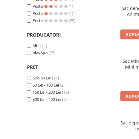
Peste
(1)
Jucarii interactive
Sac depo
Peste
(1)
Anima
Jucarii muzicale
Peste
(29)
Jucarii pentru caini
Jucarii pentru constructii
ADAUG
PRODUCATORI
Jucarii tematice
Altii
(11)
Masinute trenulete avioane
play&go
(25)
Papusi
Sac Min
Puzzle
PRET
Mini m
Jucarii bebelusi
Sub 50 Lei
(11)
Jucarii carucior
50 Lei - 100 Lei
(2)
Jucarii cuburi forme culori
150 Lei - 200 Lei
(16)
ADAUG
Jucarii de baie
300 Lei - 400 Lei
(7)
Jucarii de tras sau impins
Jucarii dentitie
Jucarii patut sau carusele
Sac depoz
m
Jucarii plus pentru bebe
Jucarii zornaitoare si muzicale