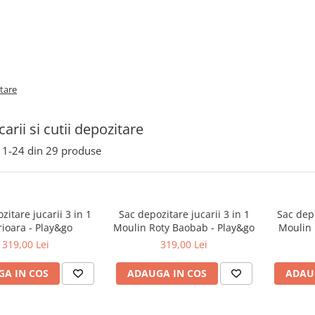
itare
carii si cutii depozitare
1-
24
din
29
produse
zitare jucarii 3 in 1
Sac depozitare jucarii 3 in 1
Sac depo
ioara - Play&go
Moulin Roty Baobab - Play&go
Moulin 
319,00 Lei
319,00 Lei
A IN COS
ADAUGA IN COS
ADAU