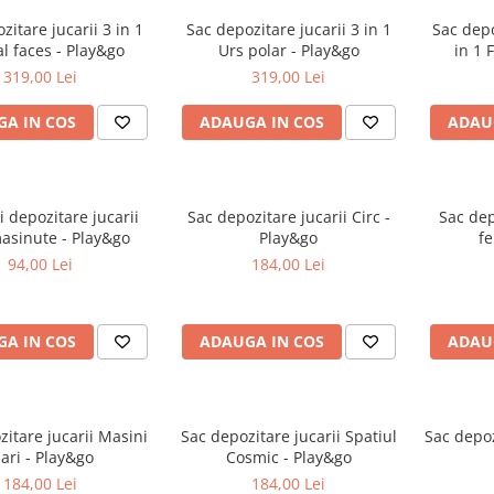
zitare jucarii 3 in 1
Sac depozitare jucarii 3 in 1
Sac depo
l faces - Play&go
Urs polar - Play&go
in 1 
319,00 Lei
319,00 Lei
A IN COS
ADAUGA IN COS
ADAU
i depozitare jucarii
Sac depozitare jucarii Circ -
Sac dep
asinute - Play&go
Play&go
fe
94,00 Lei
184,00 Lei
A IN COS
ADAUGA IN COS
ADAU
itare jucarii Masini
Sac depozitare jucarii Spatiul
Sac depoz
ari - Play&go
Cosmic - Play&go
184,00 Lei
184,00 Lei