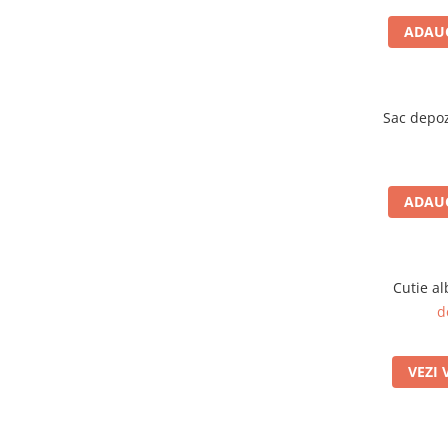
Jucarii educative
ADAUG
Cunoasterea mediului
Diverse jucarii educative
Experimente
Sac depoz
Jocuri educative pentru gradinite si
scoli
Litere numere limbaj
ADAUG
Logica
Tehnica si stiinta
Saci jucarii si cutii depozitare
Cutie a
d
VEZI 