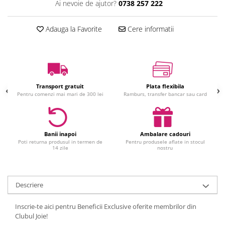
Ai nevoie de ajutor?
0738 257 222
Jucarii interactive
Jucarii muzicale
Adauga la Favorite
Cere informatii
Jucarii pentru caini
Jucarii pentru constructii
Jucarii tematice
Masinute trenulete avioane
Transport gratuit
Plata flexibila
Papusi
Pentru comenzi mai mari de 300 lei
Ramburs, transfer bancar sau card
Puzzle
Jucarii bebelusi
Jucarii carucior
Banii inapoi
Ambalare cadouri
Poti returna produsul in termen de
Pentru produsele aflate in stocul
Jucarii cuburi forme culori
14 zile
nostru
Jucarii de baie
Jucarii de tras sau impins
Jucarii dentitie
Descriere
Jucarii patut sau carusele
Inscrie-te aici pentru Beneficii Exclusive oferite membrilor din
Jucarii plus pentru bebe
Clubul Joie!
Jucarii zornaitoare si muzicale