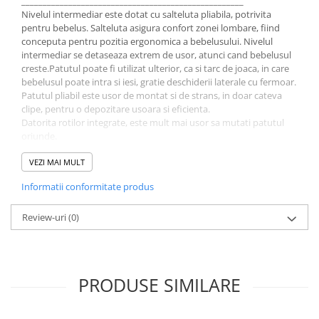
____________________________________________________
Nivelul intermediar este dotat cu salteluta pliabila, potrivita
Jucarii educative
pentru bebelus. Salteluta asigura confort zonei lombare, fiind
Cunoasterea mediului
conceputa pentru pozitia ergonomica a bebelusului. Nivelul
intermediar se detaseaza extrem de usor, atunci cand bebelusul
Diverse jucarii educative
creste.Patutul poate fi utilizat ulterior, ca si tarc de joaca, in care
Experimente
bebelusul poate intra si iesi, gratie deschiderii laterale cu fermoar.
Jocuri educative pentru gradinite si
Patutul pliabil este usor de montat si de strans, in doar cateva
scoli
clipe, pentru o depozitare usoara si eficienta.
Datorita rotilor integrate, este mult mai usor sa mutati patutul
Litere numere limbaj
oriunde.
Logica
Patutul are un spatiu de depozitare in partea de jos, usor
accesibil prin fermoar.
VEZI MAI MULT
Tehnica si stiinta
Saci jucarii si cutii depozitare
Informatii conformitate produs
Caracteristici:
Review-uri
(0)
Design simplu si stilat
Interiorul de dimensiuni mari se indeparteaza si se ataseaza cu
usurinta
Ventilatie pe toate cele patru laturi, datorita caruia ofera
PRODUSE SIMILARE
bebelusului un mediu placut de somn
2 roti integrate
Saltea detasabila, care se poate utiliza pentru somn sau joaca