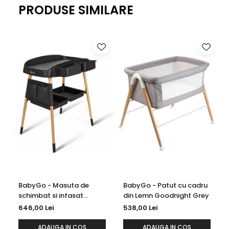
cu manutele in interior.
PRODUSE SIMILARE
BabyGo - Masuta de
BabyGo - Patut cu cadru
schimbat si infasat
din Lemn Goodnight Grey
Change Me, Black
646,00 Lei
538,00 Lei
ADAUGA IN COS
ADAUGA IN COS