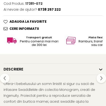
Cod Produs:
17381-072
Ai nevoie de ajutor?
0738 257 222
ADAUGA LA FAVORITE
CERE INFORMATII
Transport gratuit
Plata flexibi
Pentru comenzi mai mari
Ramburs, transfe
de 300 lei
sau card
DESCRIERE
Ofera-i bebelusului un somn linistit si sigur cu sacii de
infasare SwaddleMe din colectia Monogram, creati de
Ingenuity. Proiectat pentru a reproduce senzatia de
confort din burtica mamei, acest swaddle ajuta la