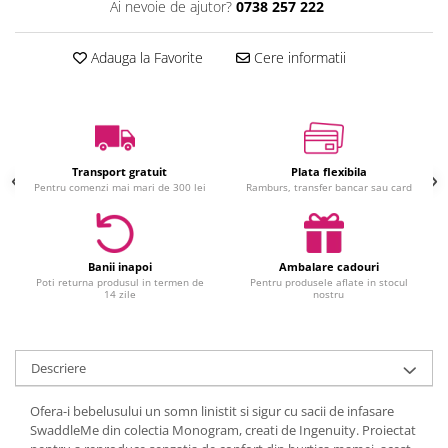
Ai nevoie de ajutor?
0738 257 222
Jucarii interactive
Jucarii muzicale
Adauga la Favorite
Cere informatii
Jucarii pentru caini
Jucarii pentru constructii
Jucarii tematice
Masinute trenulete avioane
Transport gratuit
Plata flexibila
Papusi
Pentru comenzi mai mari de 300 lei
Ramburs, transfer bancar sau card
Puzzle
Jucarii bebelusi
Jucarii carucior
Banii inapoi
Ambalare cadouri
Poti returna produsul in termen de
Pentru produsele aflate in stocul
Jucarii cuburi forme culori
14 zile
nostru
Jucarii de baie
Jucarii de tras sau impins
Jucarii dentitie
Descriere
Jucarii patut sau carusele
Ofera-i bebelusului un somn linistit si sigur cu sacii de infasare
Jucarii plus pentru bebe
SwaddleMe din colectia Monogram, creati de Ingenuity. Proiectat
Jucarii zornaitoare si muzicale