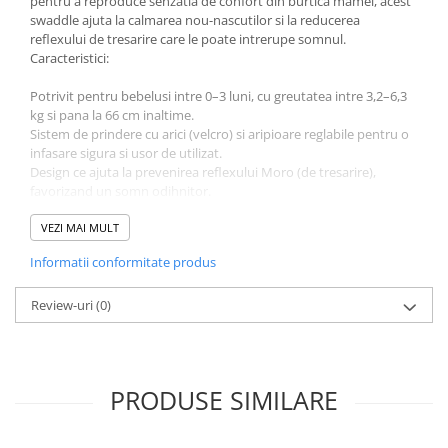
pentru a reproduce senzatia de confort din burtica mamei, acest
swaddle ajuta la calmarea nou-nascutilor si la reducerea
Jucarii educative
reflexului de tresarire care le poate intrerupe somnul.
Cunoasterea mediului
Caracteristici:
Diverse jucarii educative
Potrivit pentru bebelusi intre 0–3 luni, cu greutatea intre 3,2–6,3
Experimente
kg si pana la 66 cm inaltime.
Jocuri educative pentru gradinite si
Sistem de prindere cu arici (velcro) si aripioare reglabile pentru o
scoli
infasare sigura si usor de utilizat.
Design ce ajuta la prevenirea reflexului Moro (de tresarire),
Litere numere limbaj
favorizand un somn odihnitor.
Logica
Constructie „hip-healthy” ce permite miscarea naturala a
picioarelor.
VEZI MAI MULT
Tehnica si stiinta
Buzunar frontal inteligent pentru schimbari de scutec rapide, fara
Saci jucarii si cutii depozitare
Informatii conformitate produs
capse, fermoare sau nasturi.
Fabricat din 100% bumbac moale, respirabil si usor de intretinut
(lavabil la masina).
Review-uri
(0)
Parte din etapa 1 a sistemului SwaddleMe – potrivit pentru
bebelusii care nu se rostogolesc si prefera sa fie infasati cu
manutele in interior.
PRODUSE SIMILARE