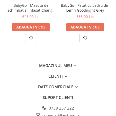
BabyGo - Masuta de
BabyGo - Patut cu cadru din
schimbat si infasat Change
Lemn Goodnight Grey
Me, Black
646,00 Lei
538,00 Lei
ADAUGA IN COS
ADAUGA IN COS
MAGAZINUL MEU
CLIENTI
DATE COMERCIALE
SUPORT CLIENTI
0738 257 222
comenzi@bestfam.ro