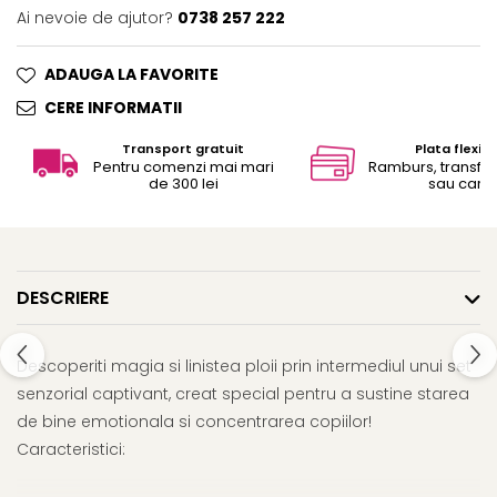
Ai nevoie de ajutor?
0738 257 222
ADAUGA LA FAVORITE
CERE INFORMATII
Transport gratuit
Plata flexibi
Pentru comenzi mai mari
Ramburs, transfe
de 300 lei
sau card
DESCRIERE
Descoperiti magia si linistea ploii prin intermediul unui set
senzorial captivant, creat special pentru a sustine starea
de bine emotionala si concentrarea copiilor!
Caracteristici: