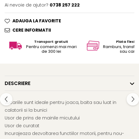
Ai nevoie de ajutor?
0738 257 222
ADAUGA LA FAVORITE
CERE INFORMATII
Transport gratuit
Plata flexibi
Pentru comenzi mai mari
Ramburs, transfe
de 300 lei
sau card
DESCRIERE
Jucariile sunt ideale pentru joaca, baita sau luat in
calatorii si la bunici
Usor de prins de mainile micutului
Usor de curatat
Incurajeaza dezvoltarea functiilor motorii, pentru nou-