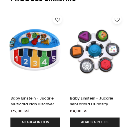
Baby Einstein - Jucarie
Baby Einstein - Jucarie
Muzicala Pian Discover
senzoriala Curiosity
and Play
Clutch Twist & Pop Rattle
172,00 Lei
64,00 Lei
Teether
ADAUGA IN COS
ADAUGA IN COS