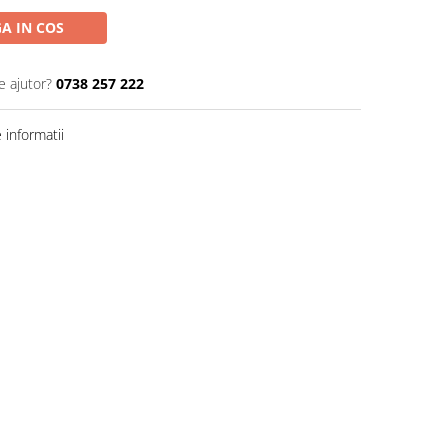
A IN COS
e ajutor?
0738 257 222
informatii