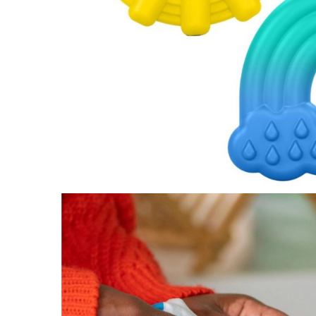
Jucarii interactive
Jucarii muzicale
Jucarii pentru caini
Jucarii pentru constructii
Jucarii tematice
Masinute trenulete avioane
Papusi
Puzzle
Jucarii bebelusi
Jucarii carucior
Jucarii cuburi forme culori
Jucarii de baie
Jucarii de tras sau impins
Jucarii dentitie
Jucarii patut sau carusele
Jucarii plus pentru bebe
Jucarii zornaitoare si muzicale