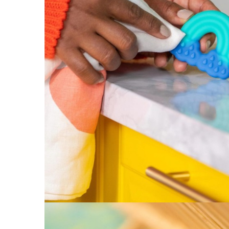
Jucarii educative
Cunoasterea mediului
Diverse jucarii educative
Experimente
Jocuri educative pentru gradinite si
scoli
Litere numere limbaj
Logica
Tehnica si stiinta
Saci jucarii si cutii depozitare