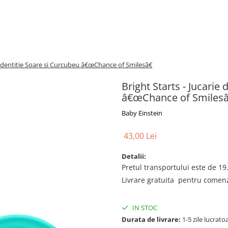
de dentitie Soare si Curcubeu â€œChance of Smilesâ€
Bright Starts - Jucarie
â€œChance of Smilesâ
Baby Einstein
43,00 Lei
Detalii:
Pretul transportului este de 19.
Livrare gratuita pentru comenzi
IN STOC
Durata de livrare:
1-5 zile lucrato