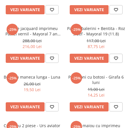
Jucarii educative
VEZI VARIANTE
VEZI VARIANTE
Cunoasterea mediului
Diverse jucarii educative
Rochie jacquard imprimeu
Pantofi balerini + Bentita - Roz
-25%
-25%
Experimente
Pastel vernil - Mayoral 7 ani
sidef - Mayoral 19 (11.8)
Jocuri educative pentru gradinite si
(122 cm)
288,00 Lei
117,00 Lei
scoli
216,00 Lei
87,75 Lei
Litere numere limbaj
VEZI VARIANTE
VEZI VARIANTE
Logica
Tehnica si stiinta
Saci jucarii si cutii depozitare
Body cu maneca lunga - Luna
Pantaloni cu botosi - Girafa 6
-25%
-25%
luni
26,00 Lei
19,00 Lei
19,50 Lei
14,25 Lei
VEZI VARIANTE
VEZI VARIANTE
Compleu 2 piese - Urs aviator
Body maiou cu imprimeu
-25%
-25%