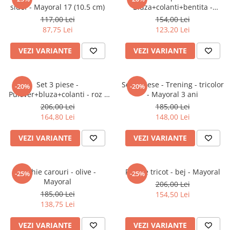
Incalzitoare biberoane
Scaune
Pantaloni
Penare
Aspiratoare nazale
Sisteme de purtare
sidef - Mayoral 17 (10.5 cm)
Bluza+colanti+bentita -
Jocuri
Mixer blender robot
Textile
Mayoral 4 ani
Pijamale
Plastilina si modelaj
Higrometre
117,00 Lei
154,00 Lei
Accesorii carnaval
Sterilizatoare biberoane
87,75 Lei
123,20 Lei
Babynest
Rochii
Rechizite diverse
Perne anticolici
Costume carnaval
Lenjerii
Salopete
Statii meteo
VEZI VARIANTE
VEZI VARIANTE
Jocuri de asociere
Perne
Tricouri
Tensiometre de brat si incheietura
Jocuri de imaginatie
Pilote si plapumiore
Incaltaminte
Termometre
Jocuri de indemanare
Pleduri si paturici
Umidificatoare
Set 3 piese -
Set 3 piese - Trening - tricolor
Pantofi
-20%
-20%
Jocuri de masa
Pulover+bluza+colanti - roz -
- Mayoral 3 ani
Protectie pat
Siguranta
Sandale
Mayoral
206,00 Lei
185,00 Lei
Jocuri de memorie
Saci de dormit
Alarme de incendiu si fum
164,80 Lei
148,00 Lei
Jocuri de rol
Lampi de veghe
Jocuri de societate
VEZI VARIANTE
VEZI VARIANTE
Porti si tarcuri de siguranta
Jocuri de strategie
Protectii copii pentru carucior
Jocuri magnetice
Protectii copii pentru casa
Rochie carouri - olive -
Rochie tricot - bej - Mayoral
Jocuri matematice
-25%
-25%
Protectii copii pentru masina
Mayoral
206,00 Lei
Jucarii
Sisteme de monitorizare
185,00 Lei
154,50 Lei
Centre de activitate
138,75 Lei
Corturi
VEZI VARIANTE
VEZI VARIANTE
Jucarii de plus