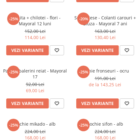
Jucarii interactive
Jucarii muzicale
Rochita + chilotei - flori -
Set 2 piese - Colanti carouri +
-25%
-20%
Mayoral 12 luni
Bluza - Mayoral 7 ani
Jucarii pentru caini
152,00 Lei
163,00 Lei
Jucarii pentru constructii
114,00 Lei
130,40 Lei
Jucarii tematice
Masinute trenulete avioane
VEZI VARIANTE
VEZI VARIANTE
Papusi
Puzzle
Pantofi balerini reiat - Mayoral
Rochie fronseuri - ocru
-25%
-25%
Jucarii bebelusi
17
191,00 Lei
Jucarii carucior
92,00 Lei
de la 143,25 Lei
69,00 Lei
Jucarii cuburi forme culori
Jucarii de baie
VEZI VARIANTE
VEZI VARIANTE
Jucarii de tras sau impins
Jucarii dentitie
Jucarii patut sau carusele
Rochie mikado - alb
Rochie sifon - alb
-25%
-25%
Jucarii plus pentru bebe
224,00 Lei
224,00 Lei
168,00 Lei
168,00 Lei
Jucarii zornaitoare si muzicale