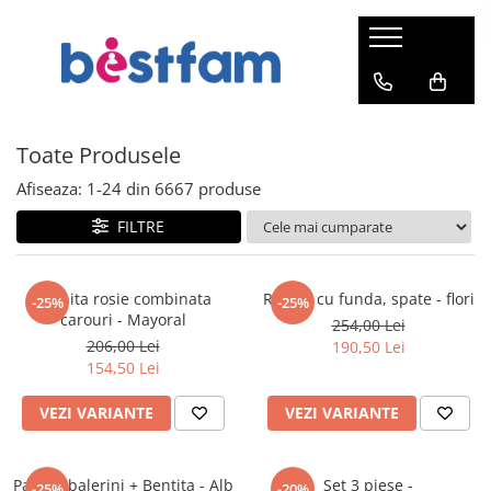
Cadouri Botez Vouchere
Produse organice
Fabricat in Romania
Haine Incaltaminte Accesorii
Educatie Gradinita Scoala
Ingrijire Sanatate Siguranta
Alimentatie Masa Preparare
Jucarii Jocuri Activitati
Mobilier Decoratiuni Textile
Transport Plimbare Relaxare
Familie si maternitate
Cadouri
Jucarii dentitie
Bluze
Accesorii
Carti
Ingrijire si igiena
Masa si alimentatie
Activitati creative si arte
Decoratiuni
Plimbare
Utile mamicilor
Toate Produsele
Jachete
Accesorii par
Carti bebelusi
Accesorii pentru baie
Accesorii si ustensile pentru masa
Alte activitati de creatie sau
Ceasuri
Accesorii biciclete
Alaptare
si bucatarie
artistice
Caciuli Palarii Sepci
Carti cu abtibilduri
Betisoare de urechi
Decoratiuni pentru camera
Biciclete
Perne alaptat
Jucarii de plus
Afiseaza:
1-
24
din
6667
produse
Bavete
Lucru manual cusut tricotat
copilului
Chilotei
Carti de colorat
Dentitie
Triciclete
Pompe de san
Manusi
confectionat
FILTRE
Biberoane si accesorii
Decoratiuni pentru Craciun
Portofele
Carti educative
Forfecute si unghiere
Vehicule
Sutiene si bustiere pentru alaptare
Activitati in aer liber
Pijamale
Genti termoizolante
Stickere
Sosete Dresuri
Carti ilustrate
Genti pentru scutece
Relaxare
Voiaj
Balansoare
Saci de dormit
Scaune masa
Tapet
Haine
Gradinita si Scoala
Olite si reductoare WC
Rochita rosie combinata
Rochie cu funda, spate - flori
Balansoare bebe
Accesorii calatorie
-25%
-25%
Casute
Suzete
Mobila si accesorii
carouri - Mayoral
Salopete
Perii par
254,00 Lei
Bluze
Acuarele
Sezlonguri
Genti calatorie
Diverse jucarii de exterior
Tacamuri vesela recipiente
206,00 Lei
190,50 Lei
Birouri si mese de lucru
Prosoape
Body-uri
Carioci
Transport
Saci
154,50 Lei
Jucarii de apa si nisip
Termosuri
Canapele si fotolii
Scutece lavete protectie
Camasi
Creioane colorate
Sacose
Accesorii transport
Leagan - scaunel
Tetine
Lazi, cutii depozitare, organizatoare
Sanatate
VEZI VARIANTE
VEZI VARIANTE
Compleuri
Creta
Carucioare
Leagane
Preparare
Masa infasat
Hanorace
Desen si pictura
Accesorii sanatate
Premergatoare
Spatii de joaca
Cantare alimentare sau bucatarie
Paturi
Jachete
Ghiozdane gradinita
Aparate aerosoli
Scaune auto
Pantofi balerini + Bentita - Alb
Set 3 piese -
Tobogane
-25%
-20%