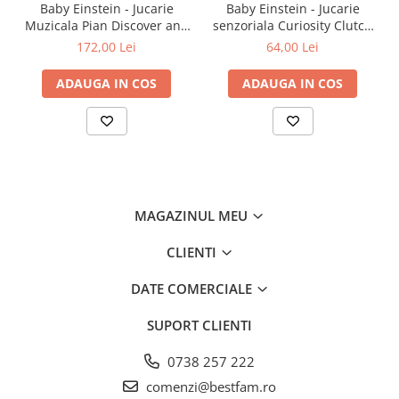
Baby Einstein - Jucarie
Baby Einstein - Jucarie
Captiveaza curiozitatea bebelusului si Ã®i ofera linistea si
Muzicala Pian Discover and
senzoriala Curiosity Clutch
curiozitatea necesare.
Play
Twist & Pop Rattle Teether
172,00 Lei
64,00 Lei
Stimuleaza dezvoltarea senzoriala:
ADAUGA IN COS
ADAUGA IN COS
Modele alb-negru si contrast ridicat pentru dezvoltarea vederii.
Elemente tactile variate pentru calmarea gingiilor dureroase.
MAGAZINUL MEU
Usor de curatat:
CLIENTI
Simplu de intretinut - se curata cu usurinta cu o carpa.
DATE COMERCIALE
SUPORT CLIENTI
Asigura pastrarea jucariei intr-o stare proaspata si igienica.
0738 257 222
comenzi@bestfam.ro
Jucarie 2 Ã®n 1 si dispozitiv de dentitie: