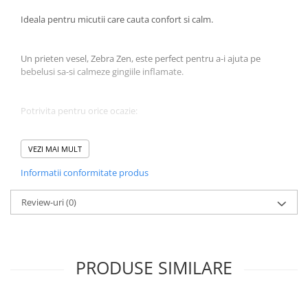
Jucarii educative
Ideala pentru micutii care cauta confort si calm.
Cunoasterea mediului
Diverse jucarii educative
Un prieten vesel, Zebra Zen, este perfect pentru a-i ajuta pe
bebelusi sa-si calmeze gingiile inflamate.
Experimente
Jocuri educative pentru gradinite si
scoli
Potrivita pentru orice ocazie:
Litere numere limbaj
Logica
Jucaria poate fi luata oriunde - fie la plimbare, fie in vacanta.
VEZI MAI MULT
Tehnica si stiinta
Informatii conformitate produs
Saci jucarii si cutii depozitare
Este conceputa pentru a fi alaturi de bebelusi in diverse activitati.
Review-uri
(0)
Personaj Zebra Zen de la Baby Einstein™:
PRODUSE SIMILARE
Creata special pentru nou-nascuti si copii cu varste pana in 36 de
luni.