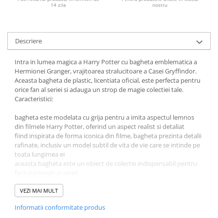
14 zile
nostru
Jucarii educative
Cunoasterea mediului
Diverse jucarii educative
Descriere
Experimente
Intra in lumea magica a Harry Potter cu bagheta emblematica a
Jocuri educative pentru gradinite si
Hermionei Granger, vrajitoarea stralucitoare a Casei Gryffindor.
scoli
Aceasta bagheta de plastic, licentiata oficial, este perfecta pentru
Litere numere limbaj
orice fan al seriei si adauga un strop de magie colectiei tale.
Caracteristici:
Logica
Tehnica si stiinta
bagheta este modelata cu grija pentru a imita aspectul lemnos
Saci jucarii si cutii depozitare
din filmele Harry Potter, oferind un aspect realist si detaliat
fiind inspirata de forma iconica din filme, bagheta prezinta detalii
rafinate, inclusiv un model subtil de vita de vie care se intinde pe
toata lungimea ei
aceasta bagheta este un obiect de colectie indispensabil pentru
fanii pasionati ai seriei
Produsul este autorizat sub licenta Harry Potter
VEZI MAI MULT
Material: plasticDimensiune ambalaj: ‎35 x 10 x 2 cm
Informatii conformitate produs
Varsta recomandata: 6 ani+