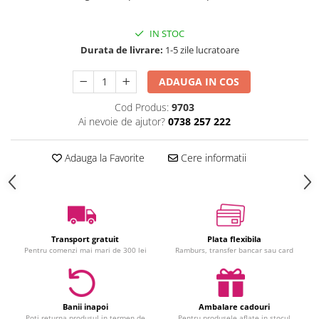
Jucarii interactive
IN STOC
Jucarii muzicale
Durata de livrare:
1-5 zile lucratoare
Jucarii pentru caini
Jucarii pentru constructii
ADAUGA IN COS
Jucarii tematice
Cod Produs:
9703
Masinute trenulete avioane
Ai nevoie de ajutor?
0738 257 222
Papusi
Puzzle
Adauga la Favorite
Cere informatii
Jucarii bebelusi
Jucarii carucior
Jucarii cuburi forme culori
Jucarii de baie
Transport gratuit
Plata flexibila
Jucarii de tras sau impins
Pentru comenzi mai mari de 300 lei
Ramburs, transfer bancar sau card
Jucarii dentitie
Jucarii patut sau carusele
Jucarii plus pentru bebe
Banii inapoi
Ambalare cadouri
Jucarii zornaitoare si muzicale
Poti returna produsul in termen de
Pentru produsele aflate in stocul