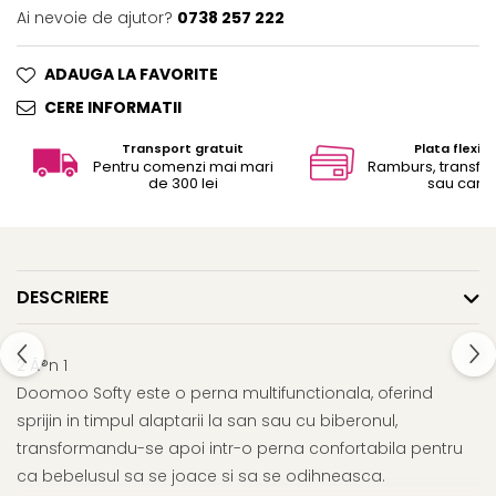
Ai nevoie de ajutor?
0738 257 222
ADAUGA LA FAVORITE
CERE INFORMATII
Transport gratuit
Plata flexibi
Pentru comenzi mai mari
Ramburs, transfe
de 300 lei
sau card
DESCRIERE
2 Ã®n 1
Doomoo Softy este o perna multifunctionala, oferind
sprijin in timpul alaptarii la san sau cu biberonul,
transformandu-se apoi intr-o perna confortabila pentru
ca bebelusul sa se joace si sa se odihneasca.