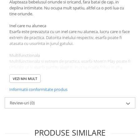
Alapteaza bebelusul oriunde si oricand, fara batai de cap, in
Jucarii educative
deplina intimitate. Nu ocupa mult spatiu, altfel ca o poti lua cu
tine oriunde.
Cunoasterea mediului
Diverse jucarii educative
Inel care nu aluneca
Esarfa este prevazuta cu un inel care nu aluneca, lucru care o face
Experimente
extrem de practica. Datorita inelului respectiv, esarfa poate fi
Jocuri educative pentru gradinite si
atasata cu usurinta in jurul gatului.
scoli
Multifunctionala
Litere numere limbaj
Multifunctionala si extrem de practica, esarfa Mom’n Play poate fi
Logica
utilizata ca si esarfa pentru alaptat, insa se poate folosi in alte
Tehnica si stiinta
scopuri precum: se poate folosi pentru a sterge fata bebelusului
sau pentru a acoperi, iar inelul cu care este prevazuta poate fi
VEZI MAI MULT
Saci jucarii si cutii depozitare
folosit ca inel de dentitie.
Informatii conformitate produs
Toate caracteristicile:
Review-uri
(0)
Aceasta esarfa este ideala pentru alaptarea bebelusului oriunde si
oricand, in intimitate deplina
PRODUSE SIMILARE
Esarfa se poate atasa cu usurinta in jurul gatului, astfel ca o puteti