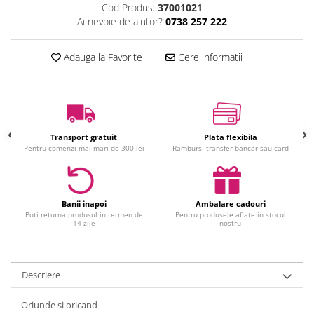
Cod Produs:
37001021
Jucarii interactive
Ai nevoie de ajutor?
0738 257 222
Jucarii muzicale
Jucarii pentru caini
Adauga la Favorite
Cere informatii
Jucarii pentru constructii
Jucarii tematice
Masinute trenulete avioane
Papusi
Transport gratuit
Plata flexibila
Puzzle
Pentru comenzi mai mari de 300 lei
Ramburs, transfer bancar sau card
Jucarii bebelusi
Jucarii carucior
Jucarii cuburi forme culori
Banii inapoi
Ambalare cadouri
Poti returna produsul in termen de
Pentru produsele aflate in stocul
Jucarii de baie
14 zile
nostru
Jucarii de tras sau impins
Jucarii dentitie
Descriere
Jucarii patut sau carusele
Jucarii plus pentru bebe
Oriunde si oricand
Jucarii zornaitoare si muzicale