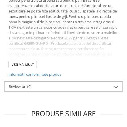
perfect pentru viata urbana sau pentru parintii care se
aventureaza in calatorii alaturi de micutii lor! Caruciorul are un
Jucarii educative
sezut care se poate fixa atat cu fata, cu si cu spatele la directia de
Cunoasterea mediului
mers, pentru plimbari lipsite de grji. Pentru o plimbare rapida
pana la magazinul de la colt sau pentru a traversa intreg orasul,
Diverse jucarii educative
TRIV next este un carucior cu adevarat urban, care se pliaza rapid
Experimente
si sta singur in picioare, oferindu-ti libertate de miscare a mainilor.
Jocuri educative pentru gradinite si
TRIV next este castigator Reddot 2022 pentru Design si este
scoli
certificat GREENGUARD - Produsele care au astfel de certificari
inseamna ca ele au fost riguros testate si certificate sa fie
Litere numere limbaj
conforme cu cele mai stricte standarde referitoare la emisiile a
Logica
peste 360 de compusi organici volatili (COV) si emisii de chimicale.
Caruciorul se transforma rapid si usor intr-un sistem de calatorie
VEZI MAI MULT
Tehnica si stiinta
2 in 1, ceea ce inseamna ca pe cadru se poate atasa si landou - in
Saci jucarii si cutii depozitare
Informatii conformitate produs
acest fel, calatoriile sunt si mai confortabile!
Nuna | BMW
Colectia Nuna x BMW imbina designul premium cu caracteristici
Review-uri
(0)
inovatoare.Fiecare produs reflecta angajamentul ambelor
branduri pentru perfectiune in detalii si reprezinta un testament
al standardelor exceptionale de siguranta, durabilitate si estetica
rafinata care definesc Nuna si BMW.
PRODUSE SIMILARE
Nuanta gri Graphene. Un gri grafit subtil, imbogatit cu accente
premium ale emblemei BMW, modelul Trinity pe tesatura si
cadru, precum si detalii din piele ecologica neagra de lux.