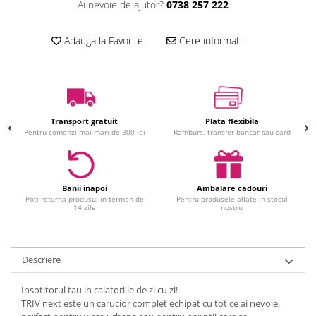
Ai nevoie de ajutor?
0738 257 222
Jucarii interactive
Jucarii muzicale
Adauga la Favorite
Cere informatii
Jucarii pentru caini
Jucarii pentru constructii
Jucarii tematice
Masinute trenulete avioane
Transport gratuit
Plata flexibila
Papusi
Pentru comenzi mai mari de 300 lei
Ramburs, transfer bancar sau card
Puzzle
Jucarii bebelusi
Jucarii carucior
Banii inapoi
Ambalare cadouri
Poti returna produsul in termen de
Pentru produsele aflate in stocul
Jucarii cuburi forme culori
14 zile
nostru
Jucarii de baie
Jucarii de tras sau impins
Jucarii dentitie
Descriere
Jucarii patut sau carusele
Insotitorul tau in calatoriile de zi cu zi!
Jucarii plus pentru bebe
TRIV next este un carucior complet echipat cu tot ce ai nevoie,
Jucarii zornaitoare si muzicale