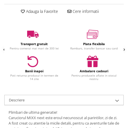
Jucarii interactive
Adauga la Favorite
Cere informatii
Jucarii muzicale
Jucarii pentru caini
Jucarii pentru constructii
Jucarii tematice
Masinute trenulete avioane
Transport gratuit
Plata flexibila
Pentru comenzi mai mari de 300 lei
Ramburs, transfer bancar sau card
Papusi
Puzzle
Jucarii bebelusi
Banii inapoi
Ambalare cadouri
Jucarii carucior
Poti returna produsul in termen de
Pentru produsele aflate in stocul
14 zile
nostru
Jucarii cuburi forme culori
Jucarii de baie
Jucarii de tras sau impins
Descriere
Jucarii dentitie
Plimbari de ultima generatie!
Jucarii patut sau carusele
Caruciorul MIXX next este eroul necunoscut al parintilor, zi de zi.
Jucarii plus pentru bebe
A fost creat cu atentie la micile detalii, pentru ca aventurile tale de
Jucarii zornaitoare si muzicale