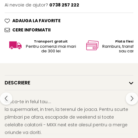
Ai nevoie de ajutor?
0738 257 222
ADAUGA LA FAVORITE
CERE INFORMATII
Transport gratuit
Plata flexibi
Pentru comenzi mai mari
Ramburs, transfe
de 300 lei
sau card
DESCRIERE
Misca-te in felul tau….
la supermarket, in tren, la terenul de joaca. Pentru scurte
plimbari pe afara, escapade de weekend si toate
celelalte calatorii - MIXX next este alesul pentru a merge
oriunde va doriti.