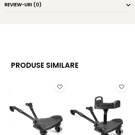
va fi mai placuta ca niciodata!
REVIEW-URI
(0)
Forma ergonomica in forma literei M
Fiecare pozitie ofera copilului tau in crestere pozitionare
ergonomica in forma literei M, pentru a mentine
sanatatea dezvoltarii coloanei vertebrale si a soldului.
Caracteristici:
PRODUSE SIMILARE
4 pozitii de purtare,care ii ofera micutului suport optim si
mai multe posibilitati de a privi lumea in moduri diferite in
timpul plimbarii.
Designul unic este special conceput pentru a proteja
coloana micutului, mentinandu-l intr-o pozitie
confortabila
Parintele il va purta mai usor, gratie centurilor si baretelor
de prindere, cu ajutorul carora greutatea micutului e