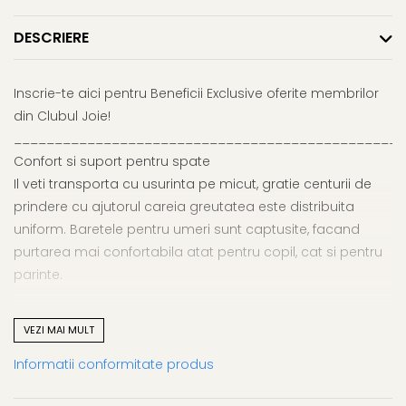
DESCRIERE
Inscrie-te aici pentru Beneficii Exclusive oferite membrilor
din Clubul Joie!
________________________________________________
Confort si suport pentru spate
Il veti transporta cu usurinta pe micut, gratie centurii de
prindere cu ajutorul careia greutatea este distribuita
uniform. Baretele pentru umeri sunt captusite, facand
purtarea mai confortabila atat pentru copil, cat si pentru
parinte.
Usor de pus si de dat jos
VEZI MAI MULT
Cataramele magnetice de pe baretele de prindere va
Informatii conformitate produs
ajuta sa instalati rapid sistemul ergonomic si sa il ajustati
fara a avea nevoie de alte persoane. Purtarea micutului