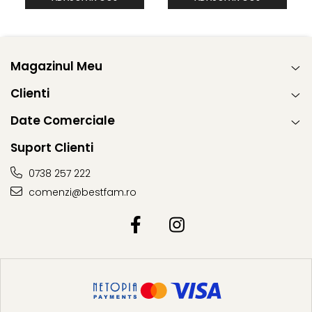
nastere pana la aprox. 4 ani)
Utilizare Forward Facing, intre 76-105 cm si mai putin de 18
Magazinul Meu
kg (aprox. 15 luni pana la 4 ani
Clienti
Date Comerciale
Este certificat ECE R129/03
Suport Clienti
0738 257 222
Certificat i-Size, lucru care garanteaza o potrivire perfecta
comenzi@bestfam.ro
in masinile certificate i-Size
Tetiera Tri-Protect este prevazuta cu spuma de memorie
Intelli-Fit, astfel ca ofera siguranta sporita si absortie
suplimentara a socului in caz de impact.