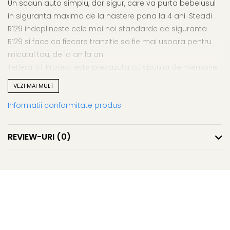
Un scaun auto simplu, dar sigur, care va purta bebelusul
in siguranta maxima de la nastere pana la 4 ani. Steadi
R129 indeplineste cele mai noi standarde de siguranta
R129 si face ca fiecare tranzitie sa fie mai usoara pentru
micutul tau, de la an la an.
Tetiera Tri-Protect este prevazuta cu spuma de memorie
Intelli-Fit, astfel ca ofera siguranta sporita si absortie
VEZI MAI MULT
suplimentara a socului in caz de impact. Scaunul are si
Informatii conformitate produs
panouri laterale Side Impact Protection care ofera
protectie suplimentara pentru cap, gat si solduri.
Centura are o deschidere mare in spatele scaunului, cu
REVIEW-URI
(0)
indicatori de culoare, care fac instalarea scaunului si mai
usoara.
Steadi R129 se instaleaza rapid si usor cu centura masinii
cu prindere in 3 puncte
Confortabil
Steadi R129 este extrem de confortabil si ofera 4 pozitii de