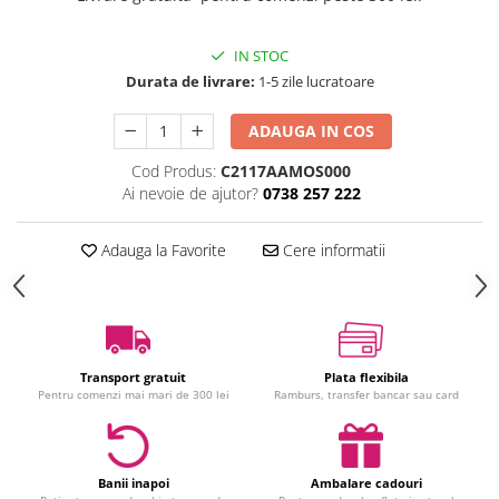
Jucarii interactive
IN STOC
Jucarii muzicale
Durata de livrare:
1-5 zile lucratoare
Jucarii pentru caini
Jucarii pentru constructii
ADAUGA IN COS
Jucarii tematice
Cod Produs:
C2117AAMOS000
Masinute trenulete avioane
Ai nevoie de ajutor?
0738 257 222
Papusi
Puzzle
Adauga la Favorite
Cere informatii
Jucarii bebelusi
Jucarii carucior
Jucarii cuburi forme culori
Jucarii de baie
Transport gratuit
Plata flexibila
Jucarii de tras sau impins
Pentru comenzi mai mari de 300 lei
Ramburs, transfer bancar sau card
Jucarii dentitie
Jucarii patut sau carusele
Jucarii plus pentru bebe
Banii inapoi
Ambalare cadouri
Jucarii zornaitoare si muzicale