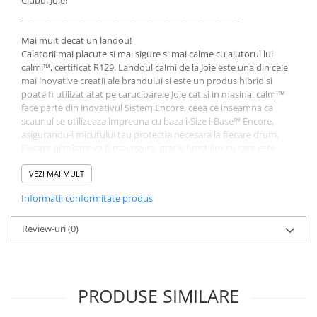
Clubul Joie!
____________________________________________________
Jucarii educative
Cunoasterea mediului
Mai mult decat un landou!
Calatorii mai placute si mai sigure si mai calme cu ajutorul lui
Diverse jucarii educative
calmi™, certificat R129. Landoul calmi de la Joie este una din cele
Experimente
mai inovative creatii ale brandului si este un produs hibrid si
Jocuri educative pentru gradinite si
poate fi utilizat atat pe carucioarele Joie cat si in masina. calmi™
face parte din inovativul Sistem Encore, ceea ce inseamna ca
scoli
scaunul se utilizeaza impreuna cu baza i-Size i-Base™ Encore,
Litere numere limbaj
asigurandu-i micutului tau protectia necesara la fiecare drum.
Logica
Fiecare plimbare va fi mai sigura, gratie functiilor cu care este
prevazuta baza i-Size i-Base™ Encore.
Tehnica si stiinta
VEZI MAI MULT
Saci jucarii si cutii depozitare
Informatii conformitate produs
CERTIFICAT R129
Review-uri
(0)
Acest landou premium indeplineste cerintele standardului de
siguranta R129. Acum e mai usor ca oricand sa aveti parte de
plimbari relaxante, dar si sigure alaturi de micutul vostru. Acesta
va fi protejat ca intr-un cocon in landou, fiind asigurata o buna
PRODUSE SIMILARE
pozitie de somn, optima si pentru dezvoltarea corecta a coloanei,
iar capul va fi pozitionat in cel mai sigur loc din masina – cat mai