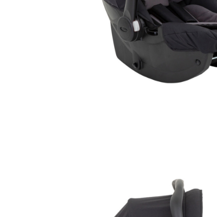
Jucarii interactive
Jucarii muzicale
Jucarii pentru caini
Jucarii pentru constructii
Jucarii tematice
Masinute trenulete avioane
Papusi
Puzzle
Jucarii bebelusi
Jucarii carucior
Jucarii cuburi forme culori
Jucarii de baie
Jucarii de tras sau impins
Jucarii dentitie
Jucarii patut sau carusele
Jucarii plus pentru bebe
Jucarii zornaitoare si muzicale