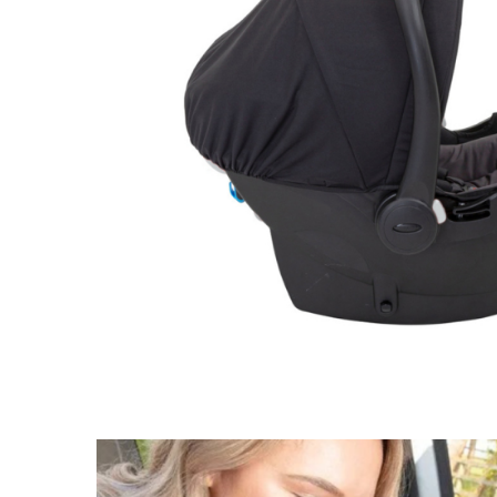
Jucarii educative
Cunoasterea mediului
Diverse jucarii educative
Experimente
Jocuri educative pentru gradinite si
scoli
Litere numere limbaj
Logica
Tehnica si stiinta
Saci jucarii si cutii depozitare