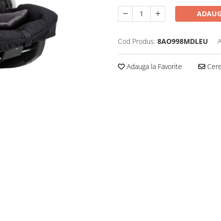
ADAUG
Cod Produs:
8AO998MDLEU
A
Adauga la Favorite
Cere 