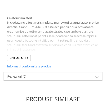
Jucarii educative
Cunoasterea mediului
Calatorii fara efort!
Diverse jucarii educative
Niciodata nu a fost mai simplu sa manevrezi scaunul auto in orice
Experimente
directie! Graco Turn2Me DLX este echipat cu doua activatoare
Jocuri educative pentru gradinite si
ergonomice de rotire, amplasate strategic pe ambele parti ale
scaunului, astfel incat parintii sa le poata vedea si accesa rapid si
scoli
usor. Aceste butoane intuitive permit rotirea lina si rapida a
Litere numere limbaj
scaunului, facilitand asezarea si ridicarea copilului fara efort, chiar
Logica
si in spatii restranse.
Tehnica si stiinta
VEZI MAI MULT
Saci jucarii si cutii depozitare
Informatii conformitate produs
Bara anti-recul integrata
Pentru a creste siguranta copiilor in timpul calatoriilor, scaunul
Review-uri
(0)
auto Graco Turn2Me DLX este dotat cu o bara anti-recul complet
integrata, care ajuta la absorbtia energiei generate de impact.
Aceasta tehnologie avansata reduce semnificativ miscarea
scaunului cu pana la 40% in cazul unei coliziuni frontale,
PRODUSE SIMILARE
diminuand astfel riscul de accidentare pentru copil.