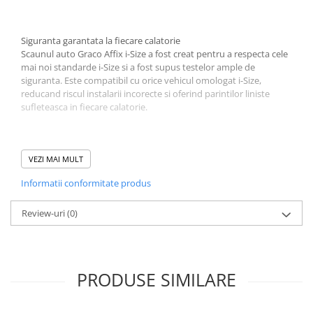
Jucarii educative
Cunoasterea mediului
Siguranta garantata la fiecare calatorie
Scaunul auto Graco Affix i-Size a fost creat pentru a respecta cele
Diverse jucarii educative
mai noi standarde i-Size si a fost supus testelor ample de
Experimente
siguranta. Este compatibil cu orice vehicul omologat i-Size,
Jocuri educative pentru gradinite si
reducand riscul instalarii incorecte si oferind parintilor liniste
scoli
sufleteasca in fiecare calatorie.
Litere numere limbaj
Logica
VEZI MAI MULT
Tehnica si stiinta
Fixare rapida, protectie suplimentara
Saci jucarii si cutii depozitare
Informatii conformitate produs
Conectorii Isofix integrati in Graco Affix i-Size mentin scaunul
fixat in masina atunci cand nu este utilizat si ofera un plus de
protectie. Acest sistem simplifica instalarea si garanteaza ca
Review-uri
(0)
scaunul ramane stabil in orice situatie.
PRODUSE SIMILARE
Sprijin si protectie pentru cap si gat