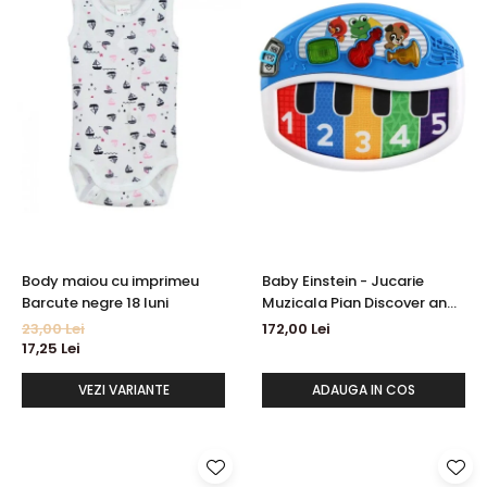
Body maiou cu imprimeu
Baby Einstein - Jucarie
Barcute negre 18 luni
Muzicala Pian Discover and
Play
23,00 Lei
172,00 Lei
17,25 Lei
VEZI VARIANTE
ADAUGA IN COS