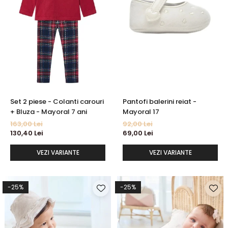
Set 2 piese - Colanti carouri
Pantofi balerini reiat -
+ Bluza - Mayoral 7 ani
Mayoral 17
163,00 Lei
92,00 Lei
130,40 Lei
69,00 Lei
VEZI VARIANTE
VEZI VARIANTE
-25%
-25%