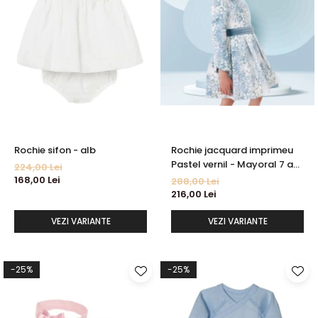
Rochie sifon - alb
Rochie jacquard imprimeu
Pastel vernil - Mayoral 7 ani
224,00 Lei
(122 cm)
168,00 Lei
288,00 Lei
216,00 Lei
VEZI VARIANTE
VEZI VARIANTE
-25%
-25%