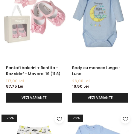
Pantofi balerini + Bentita -
Body cu maneca lunga -
Roz sidef - Mayoral 19 (11.8)
Luna
117,00 Lei
26,00 Lei
87,75 Lei
19,50 Lei
VEZI VARIANTE
VEZI VARIANTE
-25%
-25%