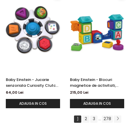
Baby Einstein - Jucarie
Baby Einstein - Blocuri
senzoriala Curiosity Clutch
magnetice de activitati,
Twist & Pop Rattle Teether
"Bridge & Learn" din 15 piese
64,00 Lei
215,00 Lei
ADAUGA IN COS
ADAUGA IN COS
1
2
3
278
...