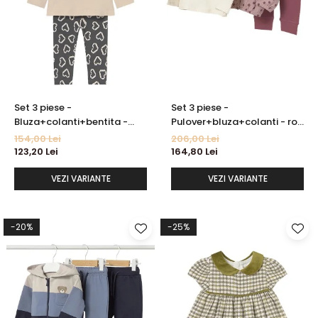
Set 3 piese -
Set 3 piese -
Bluza+colanti+bentita -
Pulover+bluza+colanti - roz
Mayoral 4 ani
- Mayoral
154,00 Lei
206,00 Lei
123,20 Lei
164,80 Lei
VEZI VARIANTE
VEZI VARIANTE
-20%
-25%