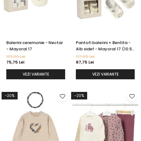
Balerini ceremonie - Nectar
Pantofi balerini + Bentita -
- Mayoral 17
Alb sidef - Mayoral 17 (10.5
cm)
101,00 Lei
117,00 Lei
75,75 Lei
87,75 Lei
VEZI VARIANTE
VEZI VARIANTE
-20%
-20%