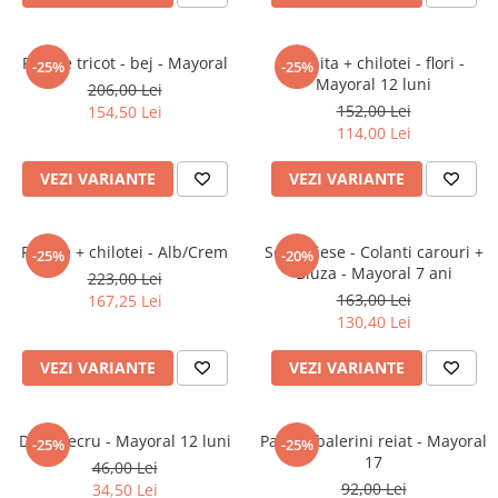
Jucarii interactive
Jucarii muzicale
Rochie tricot - bej - Mayoral
Rochita + chilotei - flori -
-25%
-25%
Mayoral 12 luni
Jucarii pentru caini
206,00 Lei
152,00 Lei
154,50 Lei
Jucarii pentru constructii
114,00 Lei
Jucarii tematice
Masinute trenulete avioane
VEZI VARIANTE
VEZI VARIANTE
Papusi
Puzzle
Rochie + chilotei - Alb/Crem
Set 2 piese - Colanti carouri +
-25%
-20%
Jucarii bebelusi
Bluza - Mayoral 7 ani
223,00 Lei
Jucarii carucior
163,00 Lei
167,25 Lei
130,40 Lei
Jucarii cuburi forme culori
Jucarii de baie
VEZI VARIANTE
VEZI VARIANTE
Jucarii de tras sau impins
Jucarii dentitie
Jucarii patut sau carusele
Dres - ecru - Mayoral 12 luni
Pantofi balerini reiat - Mayoral
-25%
-25%
17
Jucarii plus pentru bebe
46,00 Lei
92,00 Lei
34,50 Lei
Jucarii zornaitoare si muzicale