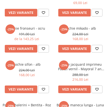
69,00 Lei
Jucarii educative
VEZI VARIANTE
VEZI VARIANTE
Cunoasterea mediului
Diverse jucarii educative
Experimente
Rochie fronseuri - ocru
Rochie mikado - alb
-25%
-25%
Jocuri educative pentru gradinite si
191,00 Lei
224,00 Lei
scoli
de la 143,25 Lei
168,00 Lei
Litere numere limbaj
VEZI VARIANTE
VEZI VARIANTE
Logica
Tehnica si stiinta
Saci jucarii si cutii depozitare
Rochie sifon - alb
Rochie jacquard imprimeu
-25%
-25%
Pastel vernil - Mayoral 7 ani
224,00 Lei
(122 cm)
288,00 Lei
168,00 Lei
216,00 Lei
VEZI VARIANTE
VEZI VARIANTE
Pantofi balerini + Bentita - Roz
Body cu maneca lunga - Luna
-25%
-25%