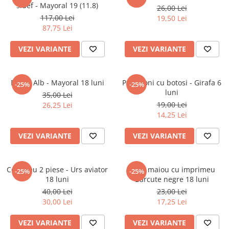
sidef - Mayoral 19 (11.8)
26,00 Lei
117,00 Lei
19,50 Lei
87,75 Lei
VEZI VARIANTE
VEZI VARIANTE
Dres - Alb - Mayoral 18 luni
Pantaloni cu botosi - Girafa 6
-25%
-25%
luni
35,00 Lei
19,00 Lei
26,25 Lei
14,25 Lei
VEZI VARIANTE
VEZI VARIANTE
Compleu 2 piese - Urs aviator
Body maiou cu imprimeu
-25%
-25%
18 luni
Barcute negre 18 luni
40,00 Lei
23,00 Lei
30,00 Lei
17,25 Lei
VEZI VARIANTE
VEZI VARIANTE