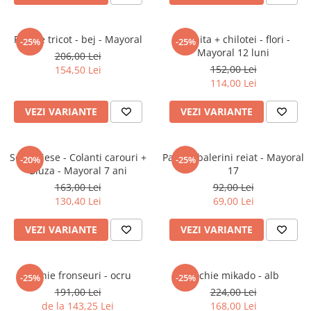
Jucarii interactive
Jucarii muzicale
Rochie tricot - bej - Mayoral
Rochita + chilotei - flori -
-25%
-25%
Mayoral 12 luni
Jucarii pentru caini
206,00 Lei
152,00 Lei
154,50 Lei
Jucarii pentru constructii
114,00 Lei
Jucarii tematice
Masinute trenulete avioane
VEZI VARIANTE
VEZI VARIANTE
Papusi
Puzzle
Set 2 piese - Colanti carouri +
Pantofi balerini reiat - Mayoral
-20%
-25%
Jucarii bebelusi
Bluza - Mayoral 7 ani
17
Jucarii carucior
163,00 Lei
92,00 Lei
130,40 Lei
69,00 Lei
Jucarii cuburi forme culori
Jucarii de baie
VEZI VARIANTE
VEZI VARIANTE
Jucarii de tras sau impins
Jucarii dentitie
Jucarii patut sau carusele
Rochie fronseuri - ocru
Rochie mikado - alb
-25%
-25%
Jucarii plus pentru bebe
191,00 Lei
224,00 Lei
de la 143,25 Lei
168,00 Lei
Jucarii zornaitoare si muzicale