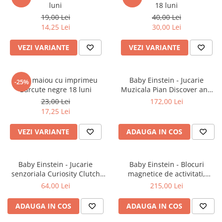
luni
18 luni
19,00 Lei
40,00 Lei
14,25 Lei
30,00 Lei
VEZI VARIANTE
VEZI VARIANTE
Body maiou cu imprimeu
Baby Einstein - Jucarie
-25%
Barcute negre 18 luni
Muzicala Pian Discover and
Play
23,00 Lei
172,00 Lei
17,25 Lei
VEZI VARIANTE
ADAUGA IN COS
Baby Einstein - Jucarie
Baby Einstein - Blocuri
senzoriala Curiosity Clutch
magnetice de activitati,
Twist & Pop Rattle Teether
"Bridge & Learn" din 15 piese
64,00 Lei
215,00 Lei
ADAUGA IN COS
ADAUGA IN COS