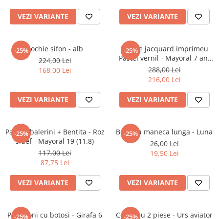
Jucarii educative
VEZI VARIANTE
VEZI VARIANTE
Cunoasterea mediului
Diverse jucarii educative
Rochie sifon - alb
Rochie jacquard imprimeu
-25%
-25%
Experimente
Pastel vernil - Mayoral 7 ani
224,00 Lei
Jocuri educative pentru gradinite si
(122 cm)
288,00 Lei
168,00 Lei
scoli
216,00 Lei
Litere numere limbaj
VEZI VARIANTE
VEZI VARIANTE
Logica
Tehnica si stiinta
Saci jucarii si cutii depozitare
Pantofi balerini + Bentita - Roz
Body cu maneca lunga - Luna
-25%
-25%
sidef - Mayoral 19 (11.8)
26,00 Lei
117,00 Lei
19,50 Lei
87,75 Lei
VEZI VARIANTE
VEZI VARIANTE
Pantaloni cu botosi - Girafa 6
Compleu 2 piese - Urs aviator
-25%
-25%