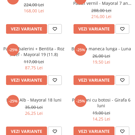
Pastel vernil - Mayoral 7 ani
224,00 Lei
(122 cm)
288,00 Lei
168,00 Lei
216,00 Lei
VEZI VARIANTE
VEZI VARIANTE
Pantofi balerini + Bentita - Roz
Body cu maneca lunga - Luna
-25%
-25%
sidef - Mayoral 19 (11.8)
26,00 Lei
117,00 Lei
19,50 Lei
87,75 Lei
VEZI VARIANTE
VEZI VARIANTE
Dres - Alb - Mayoral 18 luni
Pantaloni cu botosi - Girafa 6
-25%
-25%
luni
35,00 Lei
19,00 Lei
26,25 Lei
14,25 Lei
VEZI VARIANTE
VEZI VARIANTE