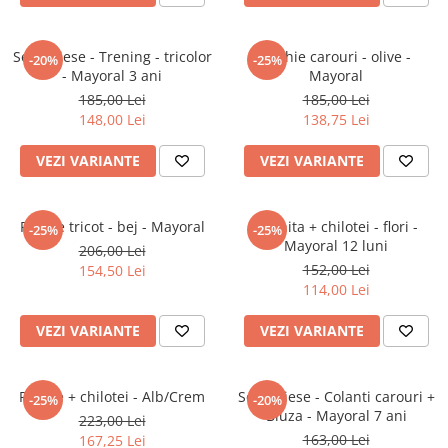
Jucarii interactive
Jucarii muzicale
Set 3 piese - Trening - tricolor
Rochie carouri - olive -
-20%
-25%
- Mayoral 3 ani
Mayoral
Jucarii pentru caini
185,00 Lei
185,00 Lei
Jucarii pentru constructii
148,00 Lei
138,75 Lei
Jucarii tematice
Masinute trenulete avioane
VEZI VARIANTE
VEZI VARIANTE
Papusi
Puzzle
Rochie tricot - bej - Mayoral
Rochita + chilotei - flori -
-25%
-25%
Jucarii bebelusi
Mayoral 12 luni
206,00 Lei
Jucarii carucior
152,00 Lei
154,50 Lei
114,00 Lei
Jucarii cuburi forme culori
Jucarii de baie
VEZI VARIANTE
VEZI VARIANTE
Jucarii de tras sau impins
Jucarii dentitie
Jucarii patut sau carusele
Rochie + chilotei - Alb/Crem
Set 2 piese - Colanti carouri +
-25%
-20%
Bluza - Mayoral 7 ani
Jucarii plus pentru bebe
223,00 Lei
163,00 Lei
167,25 Lei
Jucarii zornaitoare si muzicale