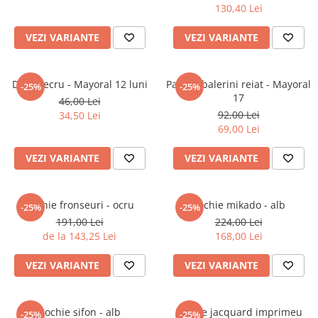
130,40 Lei
Jucarii educative
VEZI VARIANTE
VEZI VARIANTE
Cunoasterea mediului
Diverse jucarii educative
Experimente
Dres - ecru - Mayoral 12 luni
Pantofi balerini reiat - Mayoral
-25%
-25%
Jocuri educative pentru gradinite si
17
46,00 Lei
scoli
92,00 Lei
34,50 Lei
Litere numere limbaj
69,00 Lei
Logica
VEZI VARIANTE
VEZI VARIANTE
Tehnica si stiinta
Saci jucarii si cutii depozitare
Rochie fronseuri - ocru
Rochie mikado - alb
-25%
-25%
191,00 Lei
224,00 Lei
de la 143,25 Lei
168,00 Lei
VEZI VARIANTE
VEZI VARIANTE
Rochie sifon - alb
Rochie jacquard imprimeu
-25%
-25%