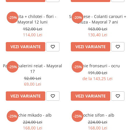
Jucarii interactive
Jucarii muzicale
Rochita + chilotei - flori -
Set 2 piese - Colanti carouri +
-25%
-20%
Mayoral 12 luni
Bluza - Mayoral 7 ani
Jucarii pentru caini
152,00 Lei
163,00 Lei
Jucarii pentru constructii
114,00 Lei
130,40 Lei
Jucarii tematice
Masinute trenulete avioane
VEZI VARIANTE
VEZI VARIANTE
Papusi
Puzzle
Pantofi balerini reiat - Mayoral
Rochie fronseuri - ocru
-25%
-25%
Jucarii bebelusi
17
191,00 Lei
Jucarii carucior
92,00 Lei
de la 143,25 Lei
69,00 Lei
Jucarii cuburi forme culori
Jucarii de baie
VEZI VARIANTE
VEZI VARIANTE
Jucarii de tras sau impins
Jucarii dentitie
Jucarii patut sau carusele
Rochie mikado - alb
Rochie sifon - alb
-25%
-25%
Jucarii plus pentru bebe
224,00 Lei
224,00 Lei
168,00 Lei
168,00 Lei
Jucarii zornaitoare si muzicale