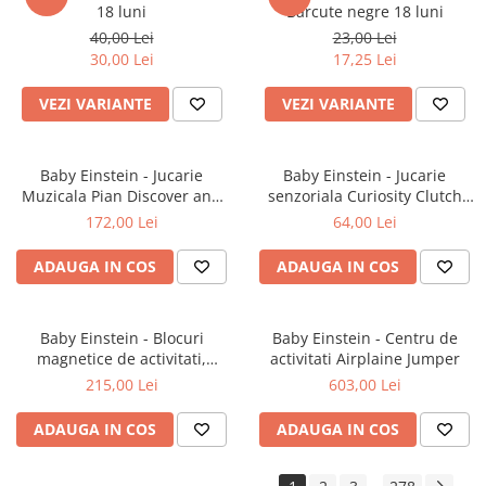
18 luni
Barcute negre 18 luni
40,00 Lei
23,00 Lei
30,00 Lei
17,25 Lei
VEZI VARIANTE
VEZI VARIANTE
Baby Einstein - Jucarie
Baby Einstein - Jucarie
Muzicala Pian Discover and
senzoriala Curiosity Clutch
Play
Twist & Pop Rattle Teether
172,00 Lei
64,00 Lei
ADAUGA IN COS
ADAUGA IN COS
Baby Einstein - Blocuri
Baby Einstein - Centru de
magnetice de activitati,
activitati Airplaine Jumper
"Bridge & Learn" din 15 piese
215,00 Lei
603,00 Lei
ADAUGA IN COS
ADAUGA IN COS