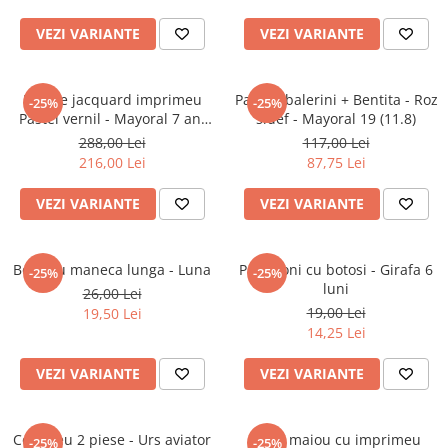
Jucarii educative
VEZI VARIANTE
VEZI VARIANTE
Cunoasterea mediului
Diverse jucarii educative
Rochie jacquard imprimeu
Pantofi balerini + Bentita - Roz
-25%
-25%
Experimente
Pastel vernil - Mayoral 7 ani
sidef - Mayoral 19 (11.8)
Jocuri educative pentru gradinite si
(122 cm)
288,00 Lei
117,00 Lei
scoli
216,00 Lei
87,75 Lei
Litere numere limbaj
VEZI VARIANTE
VEZI VARIANTE
Logica
Tehnica si stiinta
Saci jucarii si cutii depozitare
Body cu maneca lunga - Luna
Pantaloni cu botosi - Girafa 6
-25%
-25%
luni
26,00 Lei
19,00 Lei
19,50 Lei
14,25 Lei
VEZI VARIANTE
VEZI VARIANTE
Compleu 2 piese - Urs aviator
Body maiou cu imprimeu
-25%
-25%