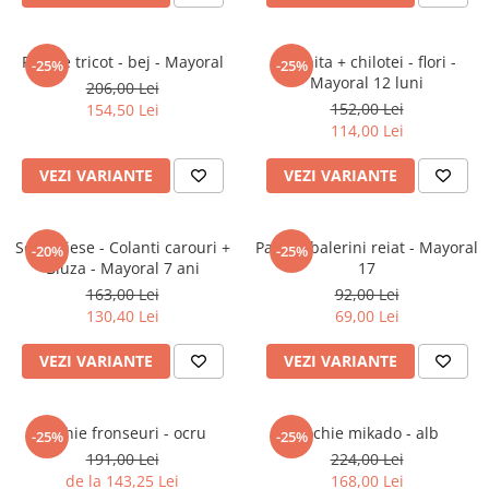
Jucarii interactive
Jucarii muzicale
Rochie tricot - bej - Mayoral
Rochita + chilotei - flori -
-25%
-25%
Mayoral 12 luni
Jucarii pentru caini
206,00 Lei
152,00 Lei
154,50 Lei
Jucarii pentru constructii
114,00 Lei
Jucarii tematice
Masinute trenulete avioane
VEZI VARIANTE
VEZI VARIANTE
Papusi
Puzzle
Set 2 piese - Colanti carouri +
Pantofi balerini reiat - Mayoral
-20%
-25%
Jucarii bebelusi
Bluza - Mayoral 7 ani
17
Jucarii carucior
163,00 Lei
92,00 Lei
130,40 Lei
69,00 Lei
Jucarii cuburi forme culori
Jucarii de baie
VEZI VARIANTE
VEZI VARIANTE
Jucarii de tras sau impins
Jucarii dentitie
Jucarii patut sau carusele
Rochie fronseuri - ocru
Rochie mikado - alb
-25%
-25%
Jucarii plus pentru bebe
191,00 Lei
224,00 Lei
de la 143,25 Lei
168,00 Lei
Jucarii zornaitoare si muzicale