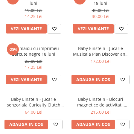
luni
18 luni
19,00 Lei
40,00 Lei
14,25 Lei
30,00 Lei
VEZI VARIANTE
VEZI VARIANTE
Body maiou cu imprimeu
Baby Einstein - Jucarie
-25%
Barcute negre 18 luni
Muzicala Pian Discover and
Play
23,00 Lei
172,00 Lei
17,25 Lei
VEZI VARIANTE
ADAUGA IN COS
Baby Einstein - Jucarie
Baby Einstein - Blocuri
senzoriala Curiosity Clutch
magnetice de activitati,
Twist & Pop Rattle Teether
"Bridge & Learn" din 15 piese
64,00 Lei
215,00 Lei
ADAUGA IN COS
ADAUGA IN COS