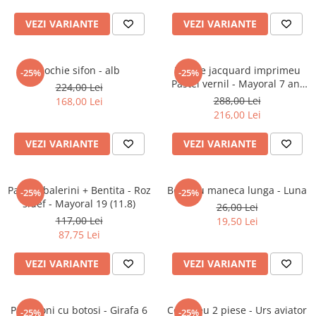
Jucarii educative
VEZI VARIANTE
VEZI VARIANTE
Cunoasterea mediului
Diverse jucarii educative
Rochie sifon - alb
Rochie jacquard imprimeu
-25%
-25%
Experimente
Pastel vernil - Mayoral 7 ani
224,00 Lei
Jocuri educative pentru gradinite si
(122 cm)
288,00 Lei
168,00 Lei
scoli
216,00 Lei
Litere numere limbaj
VEZI VARIANTE
VEZI VARIANTE
Logica
Tehnica si stiinta
Saci jucarii si cutii depozitare
Pantofi balerini + Bentita - Roz
Body cu maneca lunga - Luna
-25%
-25%
sidef - Mayoral 19 (11.8)
26,00 Lei
117,00 Lei
19,50 Lei
87,75 Lei
VEZI VARIANTE
VEZI VARIANTE
Pantaloni cu botosi - Girafa 6
Compleu 2 piese - Urs aviator
-25%
-25%