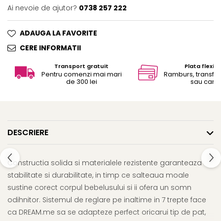
Ai nevoie de ajutor?
0738 257 222
ADAUGA LA FAVORITE
CERE INFORMATII
Transport gratuit
Plata flexibi
Pentru comenzi mai mari
Ramburs, transfe
de 300 lei
sau card
DESCRIERE
Constructia solida si materialele rezistente garanteaza
stabilitate si durabilitate, in timp ce salteaua moale
sustine corect corpul bebelusului si ii ofera un somn
odihnitor. Sistemul de reglare pe inaltime in 7 trepte face
ca DREAM.me sa se adapteze perfect oricarui tip de pat,