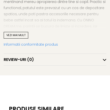
mentinand mereu apropierea dintre tine si copil. Practic si
functional, patutul este prevazut cu un cos de depozitare
spatios, unde poti pastra accesoriile necesare pentru
bebe astfel incat sa ai totul la indemana. Cu ONINO
DREAM.me, parintii se bucura de liniste si incredere, iar
bebelusul descopera un loc sigur si cald, unde fiecare vis
VEZI MAI MULT
este vegheat cu grija.
Informatii conformitate produs
REVIEW-URI
(0)
Siguranta garantata
Baza stabila si sistemul de centuri care se prind direct de
patul parintilor asigura fixare ferma si protectie pentru
bebelus.
PRODUSE SIMILARE