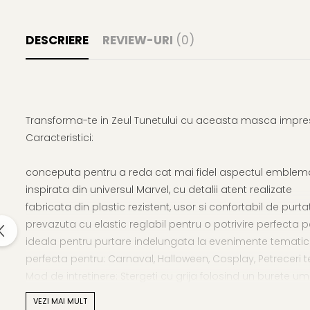
DESCRIERE
REVIEW-URI
(0)
Transforma-te in Zeul Tunetului cu aceasta masca impresio
Caracteristici:
conceputa pentru a reda cat mai fidel aspectul emblemati
inspirata din universul Marvel, cu detalii atent realizate
fabricata din plastic rezistent, usor si confortabil de purta
prevazuta cu elastic reglabil pentru o potrivire perfecta
ideala pentru purtare indelungata la evenimente temati
perfecta pentru: Carnaval, Halloween, Cosplay, Petreceri te
Mod de intretinere: Stergeti cu grija folosind un burete 
celelalte accesorii prezentate in imagine nu sunt incluse
VEZI MAI MULT