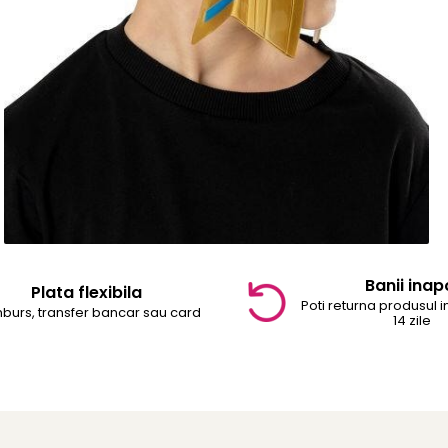
Banii inap
Plata flexibila
Poti returna produsul 
burs, transfer bancar sau card
14 zile