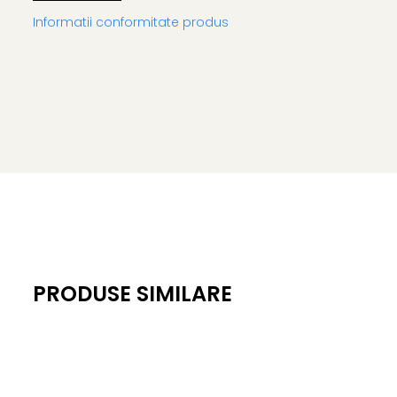
Produsul este autorizat sub licenta THOR LOVE AND THUND
Informatii conformitate produs
Dimensiune ambalaj: 29 x 20 x 3 cm
Varsta recomandata: 6 ani+
Atentie! Contraindicat copiilor mai mici de 3 ani. Jucaria
copiilor mai mici de 3 ani. Nu lasati ambalajele jucariilo
copilului. Pastrati instructiunile si etichetele pentru refer
PRODUSE SIMILARE