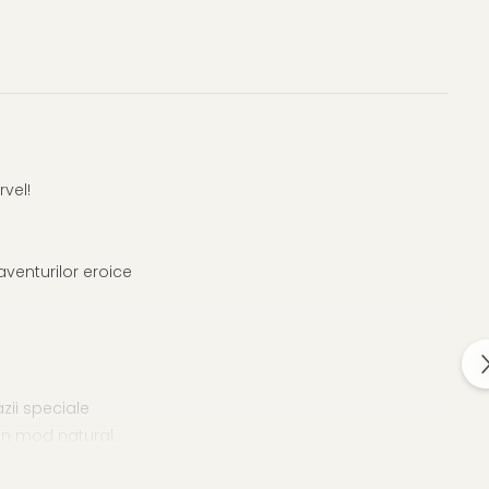
vel!
venturilor eroice
zii speciale
 in mod natural.