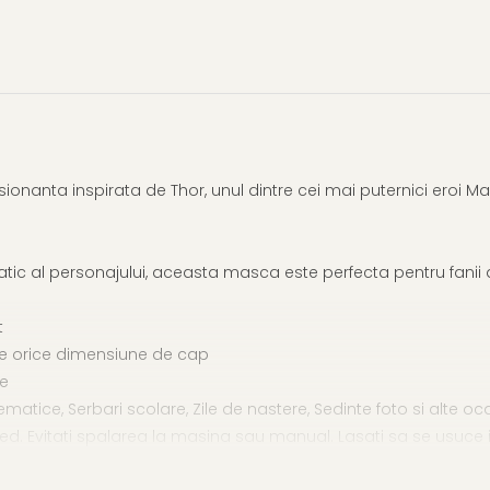
nanta inspirata de Thor, unul dintre cei mai puternici eroi Mar
c al personajului, aceasta masca este perfecta pentru fanii a
t
 pe orice dimensiune de cap
ce
matice, Serbari scolare, Zile de nastere, Sedinte foto si alte oca
umed. Evitati spalarea la masina sau manual. Lasati sa se usuce