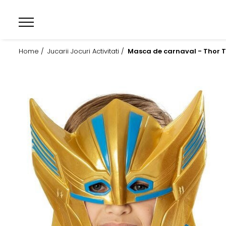
Home /
Jucarii Jocuri Activitati /
Masca de carnaval - Thor T