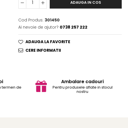
ADAUGA IN COS
Cod Produs:
301450
Ai nevoie de ajutor?
0738 257 222
ADAUGA LA FAVORITE
CERE INFORMATII
oi
Ambalare cadouri
in termen de
Pentru produsele aflate in stocul
nostru