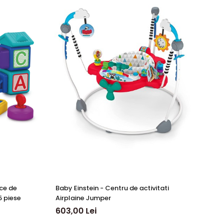
ice de
Baby Einstein - Centru de activitati
Ba
5 piese
Airplaine Jumper
Ju
603,00 Lei
60