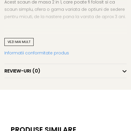
Acest scaun de masa 2 in 1, care poate fi folosit si ca
scaun simplu, ofera o gama variata de optiuni de sedere
pentru micuti, de la nastere pana la varsta de aprox 3 ani.
VEZI MAI MULT
Confortabili si protejati
Informatii conformitate produs
Chiar si cei mai mici bebelusi pot participa la mesele in
familie atunci cand sunt in siguranta asezati intr-o pozitie
complet orizontala.
REVIEW-URI
(0)
Creste odata cu bebelusul
PRODUSE SIMILARE