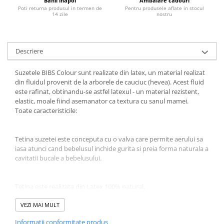
Banii inapoi
Ambalare cadouri
Poti returna produsul in termen de
Pentru produsele aflate in stocul
Jucarii educative
14 zile
nostru
Cunoasterea mediului
Diverse jucarii educative
Descriere
Experimente
Jocuri educative pentru gradinite si
Suzetele BIBS Colour sunt realizate din latex, un material realizat
scoli
din fluidul provenit de la arborele de cauciuc (hevea). Acest fluid
Litere numere limbaj
este rafinat, obtinandu-se astfel latexul - un material rezistent,
elastic, moale fiind asemanator ca textura cu sanul mamei.
Logica
Toate caracteristicile:
Tehnica si stiinta
Saci jucarii si cutii depozitare
Tetina suzetei este conceputa cu o valva care permite aerului sa
iasa atunci cand bebelusul inchide gurita si preia forma naturala a
cavitatii bucale a bebelusului.
Tetina este realizata din Latex 100% natural.
VEZI MAI MULT
Discul flexibil din jurul tetinei are o forma usor concava pentru a
Informatii conformitate produs