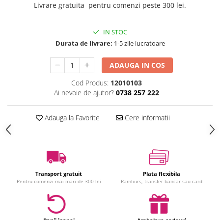
Livrare gratuita pentru comenzi peste 300 lei.
Jucarii interactive
Jucarii muzicale
IN STOC
Jucarii pentru caini
Durata de livrare:
1-5 zile lucratoare
Jucarii pentru constructii
Jucarii tematice
ADAUGA IN COS
Masinute trenulete avioane
Cod Produs:
12010103
Papusi
Ai nevoie de ajutor?
0738 257 222
Puzzle
Jucarii bebelusi
Adauga la Favorite
Cere informatii
Jucarii carucior
Jucarii cuburi forme culori
Jucarii de baie
Jucarii de tras sau impins
Transport gratuit
Plata flexibila
Jucarii dentitie
Pentru comenzi mai mari de 300 lei
Ramburs, transfer bancar sau card
Jucarii patut sau carusele
Jucarii plus pentru bebe
Jucarii zornaitoare si muzicale