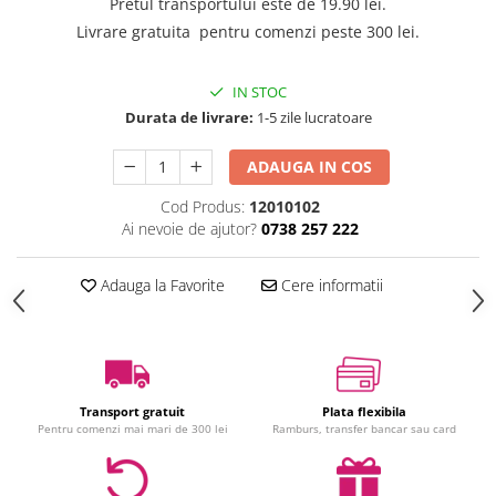
Pretul transportului este de 19.90 lei.
Jucarii interactive
Livrare gratuita pentru comenzi peste 300 lei.
Jucarii muzicale
Jucarii pentru caini
IN STOC
Jucarii pentru constructii
Durata de livrare:
1-5 zile lucratoare
Jucarii tematice
ADAUGA IN COS
Masinute trenulete avioane
Papusi
Cod Produs:
12010102
Ai nevoie de ajutor?
0738 257 222
Puzzle
Jucarii bebelusi
Adauga la Favorite
Cere informatii
Jucarii carucior
Jucarii cuburi forme culori
Jucarii de baie
Jucarii de tras sau impins
Jucarii dentitie
Transport gratuit
Plata flexibila
Pentru comenzi mai mari de 300 lei
Ramburs, transfer bancar sau card
Jucarii patut sau carusele
Jucarii plus pentru bebe
Jucarii zornaitoare si muzicale