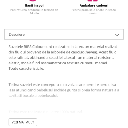
Banii inapoi
Ambalare cadouri
Jucarii educative
Poti returna produsul in termen de
Pentru produsele aflate in stocul
14 zile
nostru
Cunoasterea mediului
Diverse jucarii educative
Experimente
Descriere
Jocuri educative pentru gradinite si
scoli
Suzetele BIBS Colour sunt realizate din latex, un material realizat
Litere numere limbaj
din fluidul provenit de la arborele de cauciuc (hevea). Acest fluid
este rafinat, obtinandu-se astfel latexul - un material rezistent,
Logica
elastic, moale fiind asemanator ca textura cu sanul mamei.
Tehnica si stiinta
Toate caracteristicile:
Saci jucarii si cutii depozitare
Tetina suzetei este conceputa cu o valva care permite aerului sa
iasa atunci cand bebelusul inchide gurita si preia forma naturala a
cavitatii bucale a bebelusului.
Tetina este realizata din Latex 100% natural.
VEZI MAI MULT