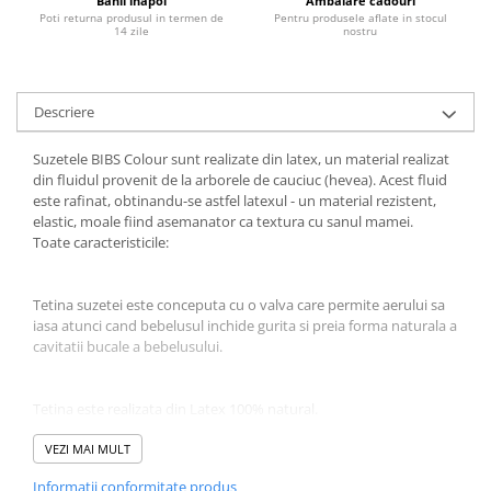
Banii inapoi
Ambalare cadouri
Poti returna produsul in termen de
Pentru produsele aflate in stocul
Jucarii educative
14 zile
nostru
Cunoasterea mediului
Diverse jucarii educative
Descriere
Experimente
Jocuri educative pentru gradinite si
Suzetele BIBS Colour sunt realizate din latex, un material realizat
scoli
din fluidul provenit de la arborele de cauciuc (hevea). Acest fluid
Litere numere limbaj
este rafinat, obtinandu-se astfel latexul - un material rezistent,
elastic, moale fiind asemanator ca textura cu sanul mamei.
Logica
Toate caracteristicile:
Tehnica si stiinta
Saci jucarii si cutii depozitare
Tetina suzetei este conceputa cu o valva care permite aerului sa
iasa atunci cand bebelusul inchide gurita si preia forma naturala a
cavitatii bucale a bebelusului.
Tetina este realizata din Latex 100% natural.
VEZI MAI MULT
Discul flexibil din jurul tetinei are o forma usor concava pentru a
Informatii conformitate produs