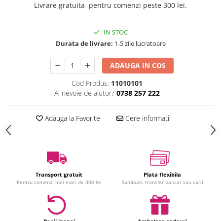
Livrare gratuita pentru comenzi peste 300 lei.
Jucarii interactive
Jucarii muzicale
IN STOC
Jucarii pentru caini
Durata de livrare:
1-5 zile lucratoare
Jucarii pentru constructii
Jucarii tematice
ADAUGA IN COS
Masinute trenulete avioane
Cod Produs:
11010101
Papusi
Ai nevoie de ajutor?
0738 257 222
Puzzle
Jucarii bebelusi
Adauga la Favorite
Cere informatii
Jucarii carucior
Jucarii cuburi forme culori
Jucarii de baie
Jucarii de tras sau impins
Transport gratuit
Plata flexibila
Jucarii dentitie
Pentru comenzi mai mari de 300 lei
Ramburs, transfer bancar sau card
Jucarii patut sau carusele
Jucarii plus pentru bebe
Jucarii zornaitoare si muzicale