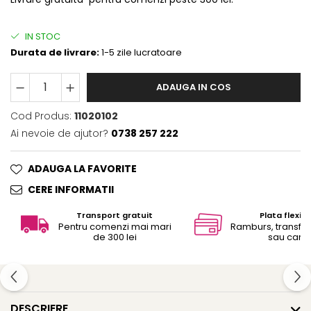
IN STOC
Durata de livrare:
1-5 zile lucratoare
ADAUGA IN COS
Cod Produs:
11020102
Ai nevoie de ajutor?
0738 257 222
ADAUGA LA FAVORITE
CERE INFORMATII
Transport gratuit
Plata flexibi
Pentru comenzi mai mari
Ramburs, transfe
de 300 lei
sau card
DESCRIERE