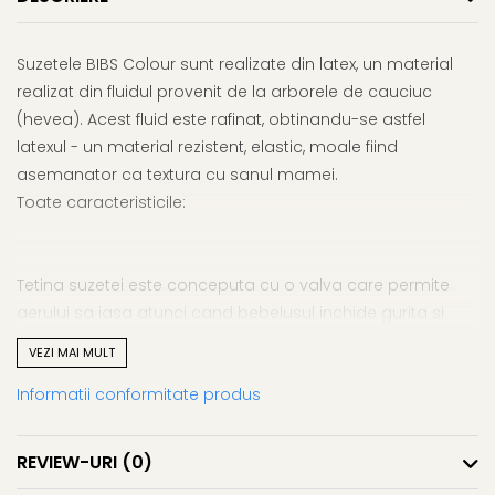
Suzetele BIBS Colour sunt realizate din latex, un material
realizat din fluidul provenit de la arborele de cauciuc
(hevea). Acest fluid este rafinat, obtinandu-se astfel
latexul - un material rezistent, elastic, moale fiind
asemanator ca textura cu sanul mamei.
Toate caracteristicile:
Tetina suzetei este conceputa cu o valva care permite
aerului sa iasa atunci cand bebelusul inchide gurita si
preia forma naturala a cavitatii bucale a bebelusului.
VEZI MAI MULT
Informatii conformitate produs
Tetina este realizata din Latex 100% natural.
REVIEW-URI
(0)