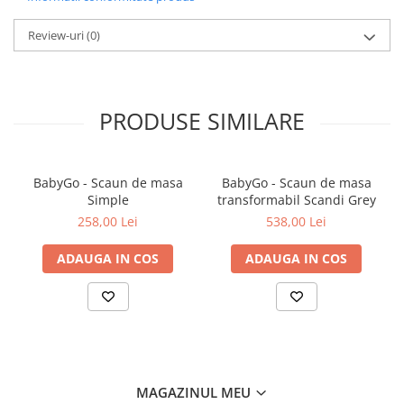
suprafata plana si biberonul se poate rasturna
Review-uri
(0)
Curatarea husei pentru biberon
Daca produsul necesita curatare se recomanda stergerea
acestuia cu un prosop cu apa calda si sapun. Ulterior se absoarbe
PRODUSE SIMILARE
apa din tesatura
BabyGo - Scaun de masa
BabyGo - Scaun de masa
Simple
transformabil Scandi Grey
258,00 Lei
538,00 Lei
ADAUGA IN COS
ADAUGA IN COS
MAGAZINUL MEU