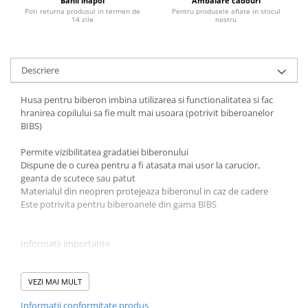
Banii inapoi
Ambalare cadouri
Poti returna produsul in termen de
Pentru produsele aflate in stocul
Jucarii educative
14 zile
nostru
Cunoasterea mediului
Diverse jucarii educative
Descriere
Experimente
Jocuri educative pentru gradinite si
Husa pentru biberon imbina utilizarea si functionalitatea si fac
scoli
hranirea copilului sa fie mult mai usoara (potrivit biberoanelor
Litere numere limbaj
BIBS)
Logica
Permite vizibilitatea gradatiei biberonului
Tehnica si stiinta
Dispune de o curea pentru a fi atasata mai usor la carucior,
Saci jucarii si cutii depozitare
geanta de scutece sau patut
Materialul din neopren protejeaza biberonul in caz de cadere
Este potrivita pentru biberoanele din gama BIBS
Informatii importante
Scoateti husa atunci cand curatati biberonul
Detasati husa atunci cand turnati apa fierbinte in biberon
VEZI MAI MULT
Husa poate crea instabilitate atunci cand este asezata pe o
Informatii conformitate produs