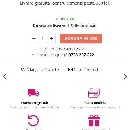
Livrare gratuita pentru comenzi peste 300 lei.
Jucarii interactive
Jucarii muzicale
IN STOC
Jucarii pentru caini
Durata de livrare:
1-5 zile lucratoare
Jucarii pentru constructii
Jucarii tematice
ADAUGA IN COS
Masinute trenulete avioane
Cod Produs:
941312231
Papusi
Ai nevoie de ajutor?
0738 257 222
Puzzle
Jucarii bebelusi
Adauga la Favorite
Cere informatii
Jucarii carucior
Jucarii cuburi forme culori
Jucarii de baie
Jucarii de tras sau impins
Transport gratuit
Plata flexibila
Jucarii dentitie
Pentru comenzi mai mari de 300 lei
Ramburs, transfer bancar sau card
Jucarii patut sau carusele
Jucarii plus pentru bebe
Jucarii zornaitoare si muzicale