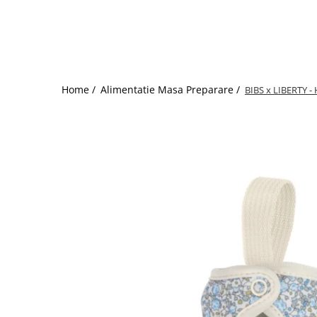
Incalzitoare biberoane
Scaune
Pantaloni
Penare
Aspiratoare nazale
Sisteme de purtare
Jocuri
Mixer blender robot
Textile
Pijamale
Plastilina si modelaj
Higrometre
Accesorii carnaval
Sterilizatoare biberoane
Babynest
Rochii
Rechizite diverse
Perne anticolici
Costume carnaval
Lenjerii
Salopete
Statii meteo
Jocuri de asociere
Perne
Tricouri
Tensiometre de brat si incheietura
Home /
Alimentatie Masa Preparare /
BIBS x LIBERTY - 
Jocuri de imaginatie
Pilote si plapumiore
Incaltaminte
Termometre
Jocuri de indemanare
Pleduri si paturici
Umidificatoare
Pantofi
Jocuri de masa
Protectie pat
Siguranta
Sandale
Jocuri de memorie
Saci de dormit
Alarme de incendiu si fum
Jocuri de rol
Lampi de veghe
Jocuri de societate
Porti si tarcuri de siguranta
Jocuri de strategie
Protectii copii pentru carucior
Jocuri magnetice
Protectii copii pentru casa
Jocuri matematice
Protectii copii pentru masina
Jucarii
Sisteme de monitorizare
Centre de activitate
Corturi
Jucarii de plus