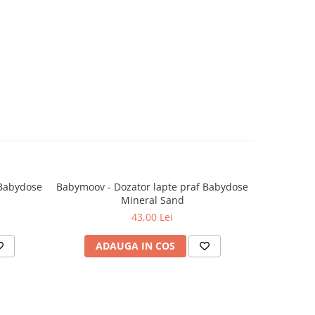
 Babydose
Babymoov - Dozator lapte praf Babydose
Babymoov 
Mineral Sand
biberoan
43,00 Lei
ADAUGA IN COS
AD