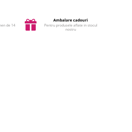
Ambalare cadouri
rmen de 14
Pentru produsele aflate in stocul
nostru