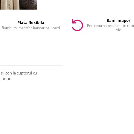
Banii inapoi
Plata flexibila
Poti returna produsul in te
Ramburs, transfer bancar sau card
zile
silicon la cuptorul cu
auciuc.