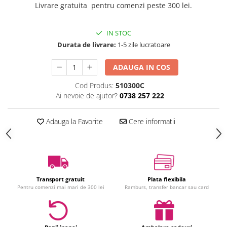
Livrare gratuita pentru comenzi peste 300 lei.
Jucarii interactive
Jucarii muzicale
IN STOC
Jucarii pentru caini
Durata de livrare:
1-5 zile lucratoare
Jucarii pentru constructii
Jucarii tematice
ADAUGA IN COS
Masinute trenulete avioane
Cod Produs:
510300C
Papusi
Ai nevoie de ajutor?
0738 257 222
Puzzle
Jucarii bebelusi
Adauga la Favorite
Cere informatii
Jucarii carucior
Jucarii cuburi forme culori
Jucarii de baie
Jucarii de tras sau impins
Transport gratuit
Plata flexibila
Jucarii dentitie
Pentru comenzi mai mari de 300 lei
Ramburs, transfer bancar sau card
Jucarii patut sau carusele
Jucarii plus pentru bebe
Jucarii zornaitoare si muzicale