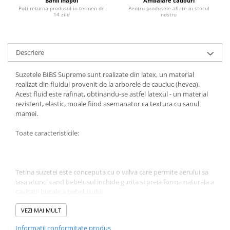
Banii inapoi
Ambalare cadouri
Poti returna produsul in termen de
Pentru produsele aflate in stocul
Jucarii educative
14 zile
nostru
Cunoasterea mediului
Diverse jucarii educative
Descriere
Experimente
Jocuri educative pentru gradinite si
Suzetele BIBS Supreme sunt realizate din latex, un material
scoli
realizat din fluidul provenit de la arborele de cauciuc (hevea).
Litere numere limbaj
Acest fluid este rafinat, obtinandu-se astfel latexul - un material
rezistent, elastic, moale fiind asemanator ca textura cu sanul
Logica
mamei.
Tehnica si stiinta
Saci jucarii si cutii depozitare
Toate caracteristicile:
Tetina suzetei este conceputa cu o valva care permite aerului sa
iasa atunci cand bebelusul inchide gurita si preia forma naturala a
cavitatii bucale a bebelusului.
VEZI MAI MULT
Tetina este realizata din Latex 100% natural.
Informatii conformitate produs