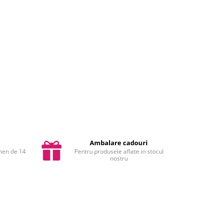
Ambalare cadouri
rmen de 14
Pentru produsele aflate in stocul
nostru