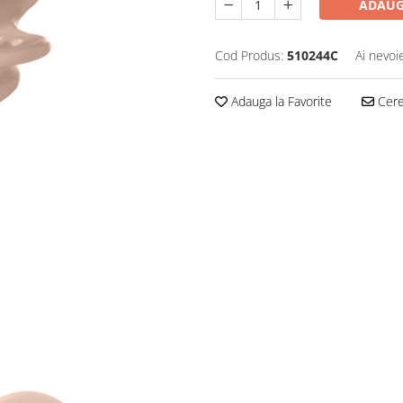
ADAUG
Cod Produs:
510244C
Ai nevoi
Adauga la Favorite
Cere 