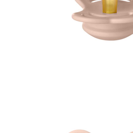
Jucarii interactive
Jucarii muzicale
Jucarii pentru caini
Jucarii pentru constructii
Jucarii tematice
Masinute trenulete avioane
Papusi
Puzzle
Jucarii bebelusi
Jucarii carucior
Jucarii cuburi forme culori
Jucarii de baie
Jucarii de tras sau impins
Jucarii dentitie
Jucarii patut sau carusele
Jucarii plus pentru bebe
Jucarii zornaitoare si muzicale