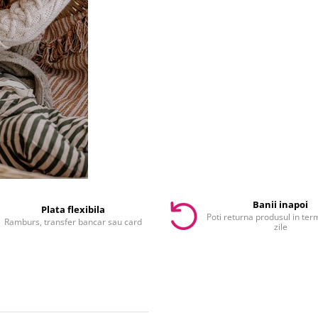
Banii inapoi
Plata flexibila
Poti returna produsul in te
Ramburs, transfer bancar sau card
zile