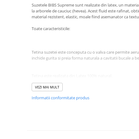
Suzetele BIBS Supreme sunt realizate din latex, un material 
la arborele de cauciuc (hevea). Acest fluid este rafinat, obt
material rezistent, elastic, moale fiind asemanator ca text
Toate caracteristicile:
Tetina suzetei este conceputa cu o valva care permite aeru
inchide gurita si preia forma naturala a cavitatii bucale a b
Tetina este realizata din Latex 100% natural.
VEZI MAI MULT
Discul flexibil din jurul tetinei are o forma usor concava 
Informatii conformitate produs
de contact cu pielea bebelusului.
Discul este realizat din 100% PP sigur si testat, conceput cu
circulatia aerului