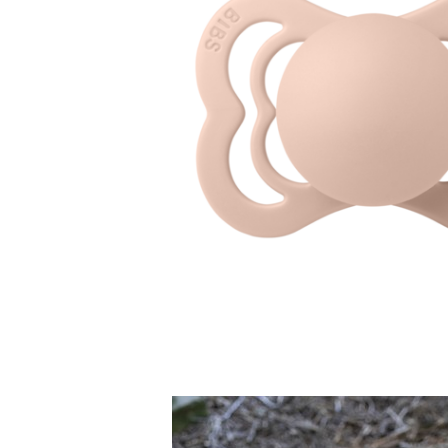
Jucarii educative
Cunoasterea mediului
Diverse jucarii educative
Experimente
Jocuri educative pentru gradinite si
scoli
Litere numere limbaj
Logica
Tehnica si stiinta
Saci jucarii si cutii depozitare