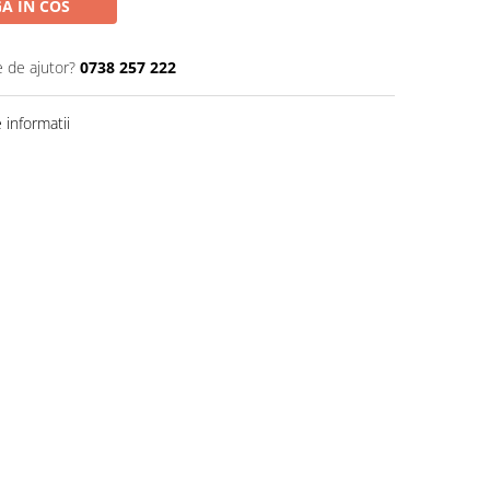
A IN COS
e de ajutor?
0738 257 222
informatii