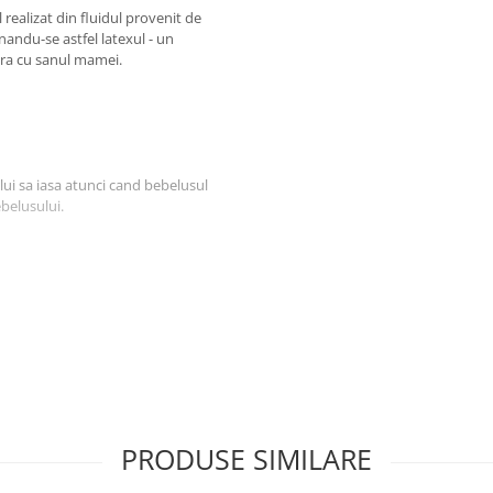
realizat din fluidul provenit de
inandu-se astfel latexul - un
ura cu sanul mamei.
lui sa iasa atunci cand bebelusul
ebelusului.
pentru a reduce la minim punctele
 multiple orificii care permit
PRODUSE SIMILARE