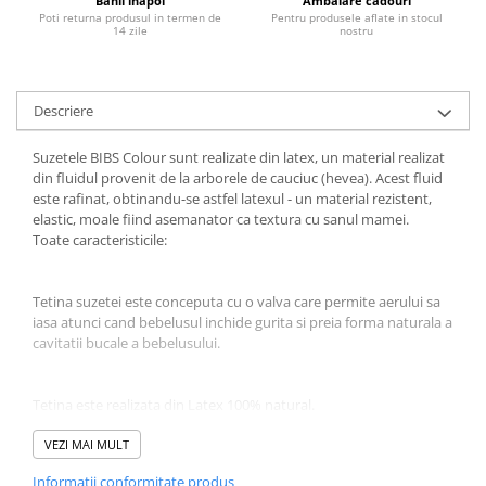
Banii inapoi
Ambalare cadouri
Poti returna produsul in termen de
Pentru produsele aflate in stocul
Jucarii educative
14 zile
nostru
Cunoasterea mediului
Diverse jucarii educative
Descriere
Experimente
Jocuri educative pentru gradinite si
Suzetele BIBS Colour sunt realizate din latex, un material realizat
scoli
din fluidul provenit de la arborele de cauciuc (hevea). Acest fluid
Litere numere limbaj
este rafinat, obtinandu-se astfel latexul - un material rezistent,
elastic, moale fiind asemanator ca textura cu sanul mamei.
Logica
Toate caracteristicile:
Tehnica si stiinta
Saci jucarii si cutii depozitare
Tetina suzetei este conceputa cu o valva care permite aerului sa
iasa atunci cand bebelusul inchide gurita si preia forma naturala a
cavitatii bucale a bebelusului.
Tetina este realizata din Latex 100% natural.
VEZI MAI MULT
Discul flexibil din jurul tetinei are o forma usor concava pentru a
Informatii conformitate produs