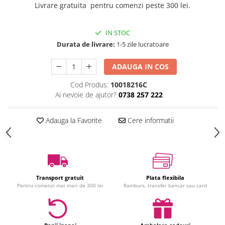
Livrare gratuita pentru comenzi peste 300 lei.
Jucarii interactive
Jucarii muzicale
IN STOC
Jucarii pentru caini
Durata de livrare:
1-5 zile lucratoare
Jucarii pentru constructii
Jucarii tematice
ADAUGA IN COS
Masinute trenulete avioane
Cod Produs:
10018216C
Papusi
Ai nevoie de ajutor?
0738 257 222
Puzzle
Jucarii bebelusi
Adauga la Favorite
Cere informatii
Jucarii carucior
Jucarii cuburi forme culori
Jucarii de baie
Jucarii de tras sau impins
Transport gratuit
Plata flexibila
Jucarii dentitie
Pentru comenzi mai mari de 300 lei
Ramburs, transfer bancar sau card
Jucarii patut sau carusele
Jucarii plus pentru bebe
Jucarii zornaitoare si muzicale