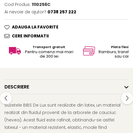
Cod Produs:
1110256C
Ai nevoie de ajutor?
0738 257 222
ADAUGA LA FAVORITE
CERE INFORMATII
Transport gratuit
Plata flexibi
Pentru comenzi mai mari
Ramburs, transfe
de 300 lei
sau card
DESCRIERE
Suzetele BIBS De Lux sunt realizate din latex, un material
realizat din fluidul provenit de la arborele de cauciuc
(hevea). Acest fluid este rafinat, obtinandu-se astfel
latexul - un material rezistent, elastic, moale fiind