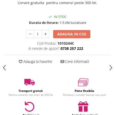
Livrare gratuita pentru comenzi peste 300 lei.
Jucarii interactive
Jucarii muzicale
IN STOC
Jucarii pentru caini
Durata de livrare:
1-5 zile lucratoare
Jucarii pentru constructii
Jucarii tematice
ADAUGA IN COS
Masinute trenulete avioane
Cod Produs:
1010244C
Papusi
Ai nevoie de ajutor?
0738 257 222
Puzzle
Jucarii bebelusi
Adauga la Favorite
Cere informatii
Jucarii carucior
Jucarii cuburi forme culori
Jucarii de baie
Jucarii de tras sau impins
Transport gratuit
Plata flexibila
Jucarii dentitie
Pentru comenzi mai mari de 300 lei
Ramburs, transfer bancar sau card
Jucarii patut sau carusele
Jucarii plus pentru bebe
Jucarii zornaitoare si muzicale