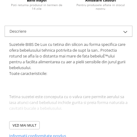
Banii inapoi
Ambalare cadouri
Poti returna produsul in termen de
Pentru produsele aflate in stocul
Jucarii educative
14 zile
nostru
Cunoasterea mediului
Diverse jucarii educative
Descriere
Experimente
Jocuri educative pentru gradinite si
Suzetele BIBS De Lux cu tetina din silicon au forma specifica care
scoli
ofera bebelusului tehnica potrivita de supt la san.. Protectia
Litere numere limbaj
rotund se afla la o distanta mai mare de fata bebeluÈ™ului
pentru a facilita alimentarea cu aer a pielii sensibile din jurul gurii
Logica
bebelusului.
Tehnica si stiinta
Toate caracteristicile:
Saci jucarii si cutii depozitare
Tetina suzetei este conceputa cu o valva care permite aerului sa
iasa atunci cand bebelusul inchide gurita si preia forma naturala a
cavitatii bucale a bebelusului.
Tetina transparenta este realizata din silicon 100%.
VEZI MAI MULT
Informatii conformitate produs