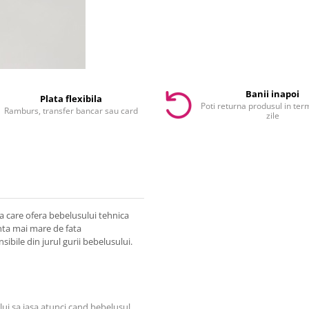
Banii inapoi
Plata flexibila
Poti returna produsul in te
Ramburs, transfer bancar sau card
zile
ca care ofera bebelusului tehnica
anta mai mare de fata
sibile din jurul gurii bebelusului.
lui sa iasa atunci cand bebelusul