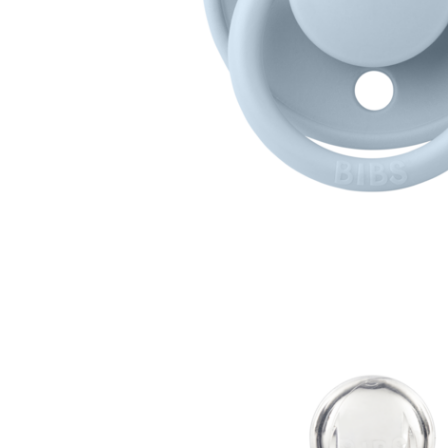
Jucarii interactive
Jucarii muzicale
Jucarii pentru caini
Jucarii pentru constructii
Jucarii tematice
Masinute trenulete avioane
Papusi
Puzzle
Jucarii bebelusi
Jucarii carucior
Jucarii cuburi forme culori
Jucarii de baie
Jucarii de tras sau impins
Jucarii dentitie
Jucarii patut sau carusele
Jucarii plus pentru bebe
Jucarii zornaitoare si muzicale