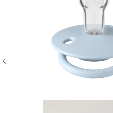
Jucarii educative
Cunoasterea mediului
Diverse jucarii educative
Experimente
Jocuri educative pentru gradinite si
scoli
Litere numere limbaj
Logica
Tehnica si stiinta
Saci jucarii si cutii depozitare