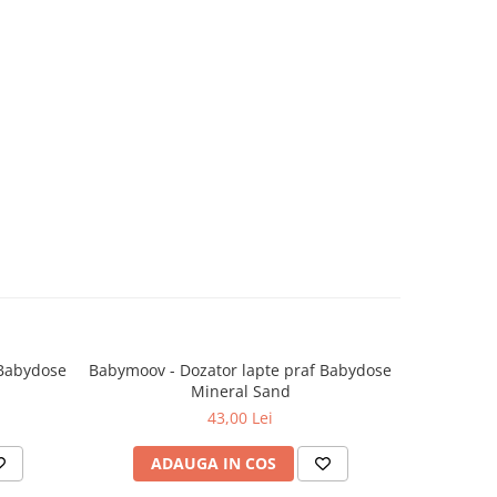
 Babydose
Babymoov - Dozator lapte praf Babydose
Babymoov 
Mineral Sand
biberoan
43,00 Lei
ADAUGA IN COS
AD