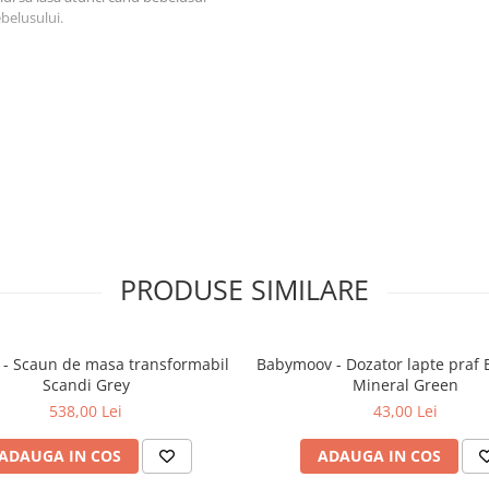
ebelusului.
pentru a reduce la minim punctele
 multiple orificii care permit
PRODUSE SIMILARE
Cu cat bebelusul este mai mic, cu
- Scaun de masa transformabil
Babymoov - Dozator lapte praf
 sa mentinem o buna igiena a
Scandi Grey
Mineral Green
538,00 Lei
43,00 Lei
ADAUGA IN COS
ADAUGA IN COS