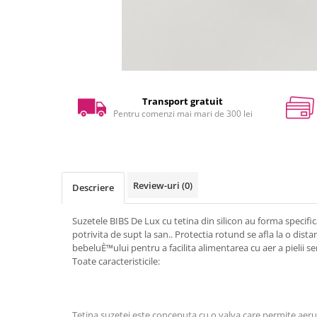
Transport gratuit
Pentru comenzi mai mari de 300 lei
Review-uri
(0)
Descriere
Suzetele BIBS De Lux cu tetina din silicon au forma specifi
potrivita de supt la san.. Protectia rotund se afla la o dist
bebeluÈ™ului pentru a facilita alimentarea cu aer a pielii sen
Toate caracteristicile:
Tetina suzetei este conceputa cu o valva care permite aeru