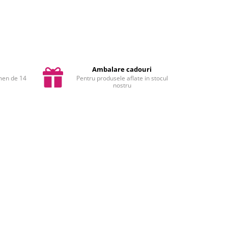
Ambalare cadouri
rmen de 14
Pentru produsele aflate in stocul
nostru