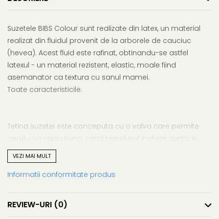
Suzetele BIBS Colour sunt realizate din latex, un material
realizat din fluidul provenit de la arborele de cauciuc
(hevea). Acest fluid este rafinat, obtinandu-se astfel
latexul - un material rezistent, elastic, moale fiind
asemanator ca textura cu sanul mamei.
Toate caracteristicile:
Tetina suzetei este conceputa cu o valva care permite
aerului sa iasa atunci cand bebelusul inchide gurita si
preia forma naturala a cavitatii bucale a bebelusului.
VEZI MAI MULT
Informatii conformitate produs
Tetina este realizata din Latex 100% natural.
REVIEW-URI
(0)