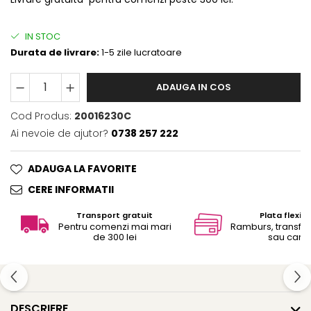
IN STOC
Durata de livrare:
1-5 zile lucratoare
ADAUGA IN COS
Cod Produs:
20016230C
Ai nevoie de ajutor?
0738 257 222
ADAUGA LA FAVORITE
CERE INFORMATII
Transport gratuit
Plata flexibi
Pentru comenzi mai mari
Ramburs, transfe
de 300 lei
sau card
DESCRIERE